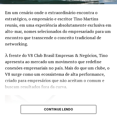
Instagram
A participação da ANCORD reforça a importância da
capacitação contínua em um mercado em constante
YouTube
Em um cenário onde o extraordinário encontra o
transformação. Representando a entidade, Orlando
estratégico, o empresário e escritor Tino Martins
Junior, Diretor de Certificação e Educação Continuada,
Spotify
reuniu, em uma experiência absolutamente exclusiva em
abordará como o desenvolvimento de novas
alto-mar, nomes selecionados do empresariado para um
competências pode preparar os profissionais para atuar
encontro que transcende o conceito tradicional de
TÓPICOS RELACIONADOS
em segmentos estratégicos da economia brasileira e
networking.
acompanhar a evolução das demandas dos investidores.
A SEGUIR
Cantora Feh Simonato apresenta o single “Cheio de Ti”,
À frente do V8 Club Brasil Empresas & Negócios, Tino
canção que clama por mais de Deus
Eduardo Vanin, Estrategista Sênior de Agricultura da
apresenta ao mercado um movimento que redefine
Marex e Analista do Complexo Soja, abordará o cenário
NÃO PERCA
conexões empresariais no país. Mais do que um clube, o
Benza lança single com Lia de Itamaracá e anuncia
atual do agronegócio, as oportunidades que o setor abre
V8 surge como um ecossistema de alta performance,
álbum de estreia
para assessores de investimento, os movimentos de
criado para empresários que não aceitam o comum e
mercado que impactam investidores e como os
buscam resultados fora da curva.
profissionais podem ampliar as conversas com seus
clientes a partir do repertório do agro. Com mais de 20
anos de experiência nos mercados de commodities
agrícolas e derivativos, Vanin atende atualmente
CONTINUE LENDO
grandes fundos de investimento no Brasil e na China,