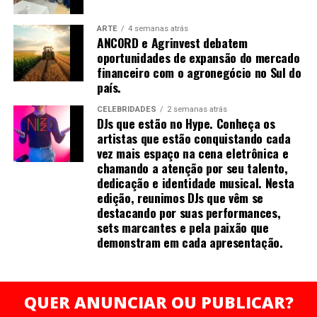
dos direitos autorais da obra para o Instituto Rede
ARTE
4 semanas atrás
Mulher Empreendedora, organização voltada para o
ANCORD e Agrinvest debatem
fortalecimento do empreendedorismo feminino no
oportunidades de expansão do mercado
Brasil. A iniciativa atua há mais de uma década
financeiro com o agronegócio no Sul do
oferecendo capacitação, mentorias, acesso a crédito e
país.
redes de apoio para milhares de mulheres que desejam
CELEBRIDADES
2 semanas atrás
empreender com autonomia e sustentabilidade.
DJs que estão no Hype. Conheça os
“Acredito que o conhecimento e a valorização
artistas que estão conquistando cada
profissional devem caminhar junto com ações concretas
vez mais espaço na cena eletrônica e
chamando a atenção por seu talento,
de transformação. Ao apoiar a Rede Mulher
dedicação e identidade musical. Nesta
Empreendedora, quero contribuir para que mais
edição, reunimos DJs que vêm se
mulheres possam enxergar e negociar o próprio valor,
destacando por suas performances,
construindo trajetórias sólidas e independentes”,
sets marcantes e pela paixão que
finaliza Mirella.
demonstram em cada apresentação.
QUER ANUNCIAR OU PUBLICAR?