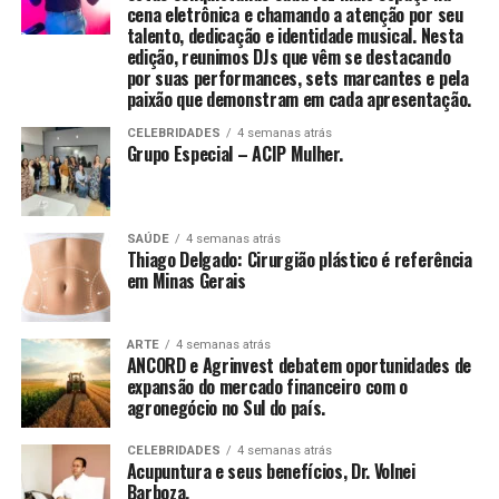
Franco, autora do livro.
cena eletrônica e chamando a atenção por seu
talento, dedicação e identidade musical. Nesta
“E esse valor não vem apenas da experiência que
edição, reunimos DJs que vêm se destacando
por suas performances, sets marcantes e pela
acumula, mas da forma como você se posiciona, se
Com uma proposta que integra desenvolvimento
paixão que demonstram em cada apresentação.
reinventa e se torna indispensável e reconhecido pelo
emocional, inteligência financeira, posicionamento
impacto que gera. Sua jornada não é apenas um caminho
CELEBRIDADES
4 semanas atrás
estratégico e expansão de visibilidade, o V8 entrega mais
Grupo Especial – ACIP Mulher.
percorrido, mas um patrimônio valioso”, acrescenta.
do que benefícios — entrega um novo padrão de vida e
negócios.
Com linguagem acessível, o livro combina elementos de
autobiografia, liderança e planejamento estratégico,
SAÚDE
4 semanas atrás
Thiago Delgado: Cirurgião plástico é referência
propondo um caminho prático para quem deseja
em Minas Gerais
assumir o controle da própria trajetória com clareza,
ousadia e consistência. O método apresentado por
Mirella é o “Plano de Voo”, estruturado em três pilares:
ARTE
4 semanas atrás
ANCORD e Agrinvest debatem oportunidades de
Visão Estratégica, Ousadia Calculada e Operação
expansão do mercado financeiro com o
Consistente. Juntos, esses pilares funcionam como um
agronegócio no Sul do país.
guia para profissionais que buscam direcionamento e
protagonismo em um mercado cada vez mais dinâmico e
CELEBRIDADES
4 semanas atrás
Acupuntura e seus benefícios, Dr. Volnei
competitivo.
Barboza.