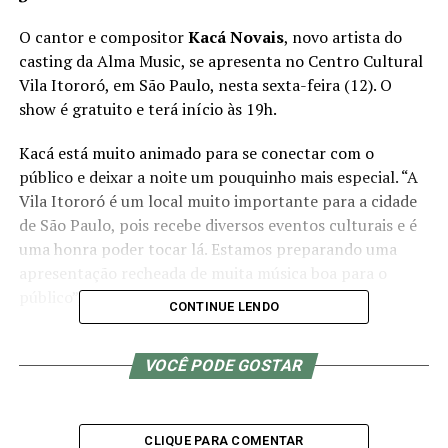
O cantor e compositor
Kacá Novais
, novo artista do
casting da Alma Music, se apresenta no Centro Cultural
Vila Itororó, em São Paulo, nesta sexta-feira (12). O
show é gratuito e terá início às 19h.
Kacá está muito animado para se conectar com o
público e deixar a noite um pouquinho mais especial. “A
Vila Itororó é um local muito importante para a cidade
de São Paulo, pois recebe diversos eventos culturais e é
uma honra poder tocar lá. Estamos preparando uma
apresentação recheada de muita música boa para o
público”, conta o artista.
CONTINUE LENDO
Quem estiver presente poderá curtir um setlist repleto
de músicas autorais e inéditas, como “Brisa”, “Beleza”
VOCÊ PODE GOSTAR
“Pé de Estrada” e “Vem Voar Comigo” – esta última já
lançada pelo artista e conhecida por seu público. Com
arranjos diversificados e ousados, o músico também dará
CLIQUE PARA COMENTAR