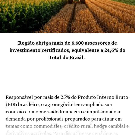
Ingressos: entrada gratuita
Sobre Kacá Novais:
O músico Kacá Novais é um cantor, compositor e multi-
Região abriga mais de 6.600 assessores de
instrumentista que encanta o público com suas
investimento certificados, equivalente a 24,6% do
performances cheias de tecnologia e musicalidade. Em
total do Brasil.
2018, o artista teve a oportunidade de mostrar seu
talento no programa “The Four Brasil”, apresentado por
Xuxa Meneghel na Record. Anos depois, em 2022, o
músico participou do “The Voice Brasil”, reality show
transmitido pela Rede Globo.
Responsável por mais de 25% do Produto Interno Bruto
Suas primeiras músicas, “Vem Voar Comigo”, “Vim Te
(PIB) brasileiro, o agronegócio tem ampliado sua
Ver” e “Todo Dia”, foram divulgadas em 2021. Em
conexão com o mercado financeiro e impulsionado a
seguida, lançou outros quatro singles: “Numa Só Vez”,
demanda por profissionais preparados para atuar em
“Meu Jardim”, “A Melhor Parte” e “Bagagem”. Todas as
temas como commodities, crédito rural, hedge cambial e
faixas estão disponíveis nas plataformas digitais.
derivativos agrícolas. Para discutir esse cenário e as