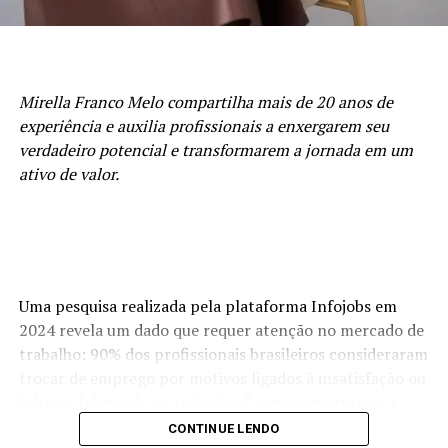
Mirella Franco Melo compartilha mais de 20 anos de
experiência e auxilia profissionais a enxergarem seu
verdadeiro potencial e transformarem a jornada em um
ativo de valor.
Durante o encontro, um dos pilares centrais foi a
ruptura com padrões limitantes — um convite direto à
elite empreendedora para abandonar crenças obsoletas,
Uma pesquisa realizada pela plataforma Infojobs em
assumir o protagonismo absoluto da própria trajetória e
2024 revela um dado que requer atenção no mercado de
operar em um novo nível de consciência e resultados.
trabalho: 90% dos profissionais brasileiros consideraram
trocar de emprego por motivos ligados à insatisfação ou
A filosofia do V8 Club se ancora na potência simbólica
falta de felicidade no trabalho. É nesse cenário que a
do motor V8: precisão, força, consistência e máxima
empresária e palestrante Mirella Franco Melo lança o
CONTINUE LENDO
performance. Uma analogia direta ao empresário