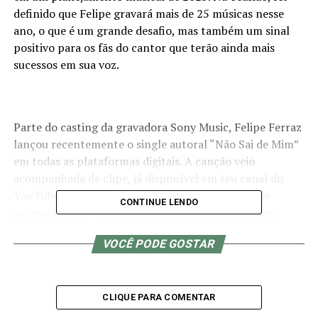
definido que Felipe gravará mais de 25 músicas nesse
ano, o que é um grande desafio, mas também um sinal
positivo para os fãs do cantor que terão ainda mais
sucessos em sua voz.
Parte do casting da gravadora Sony Music, Felipe Ferraz
lançou recentemente o single autoral “Não Sai de Mim”
em todas as plataformas digitais. A canção veio
acompanhada de clipe, já disponível em seu canal do
YouTube. Além dessa, o cantor também é dono de
CONTINUE LENDO
sucessos como “Sem Querer”, “Bebendo Rios”, com
participação de Wesley Safadão, “Lista dos Padrinhos”
VOCÊ PODE GOSTAR
com Marrone da dupla Bruno e Marrone, “Não Sai de
Cima da Minha Cama”, gravada com Rogerinho e a dupla
Diego e Vitor Hugo, “Veneno Puro”, entre outros.
CLIQUE PARA COMENTAR