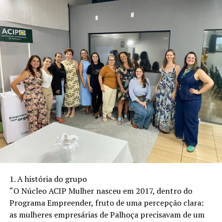
Para o futuro, Joe pretende iniciar seus estudos em
Produção Musical e seguir fortalecendo seus projetos
em Florianópolis, como o Rolé do Milk, além da
tradicional HALLOGAY e um novo selo de festas às
sextas-feiras, valorizando os DJs locais e aproximando
artistas e público.
Instagram: @joemusicdj
Contato: +55 48 93380-1186
1. A história do grupo
“O Núcleo ACIP Mulher nasceu em 2017, dentro do
Programa Empreender, fruto de uma percepção clara:
as mulheres empresárias de Palhoça precisavam de um