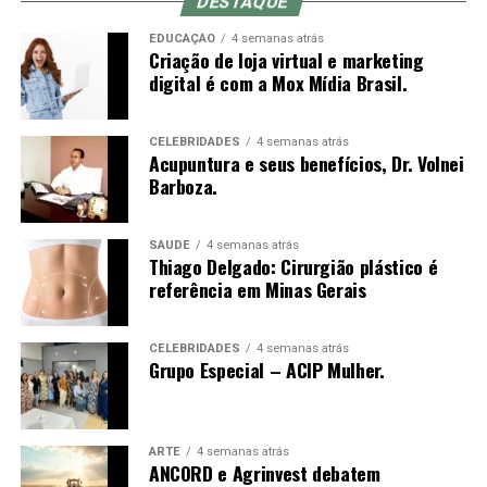
DESTAQUE
acompanhar a evolução das demandas dos investidores.
EDUCAÇÃO
4 semanas atrás
Criação de loja virtual e marketing
Eduardo Vanin, Estrategista Sênior de Agricultura da
digital é com a Mox Mídia Brasil.
Marex e Analista do Complexo Soja, abordará o cenário
atual do agronegócio, as oportunidades que o setor abre
para assessores de investimento, os movimentos de
CELEBRIDADES
4 semanas atrás
Acupuntura e seus benefícios, Dr. Volnei
mercado que impactam investidores e como os
Barboza.
profissionais podem ampliar as conversas com seus
clientes a partir do repertório do agro. Com mais de 20
anos de experiência nos mercados de commodities
SAÚDE
4 semanas atrás
Thiago Delgado: Cirurgião plástico é
agrícolas e derivativos, Vanin atende atualmente
referência em Minas Gerais
grandes fundos de investimento no Brasil e na China,
além de trading companies, oferecendo análises e
estratégias para a gestão de riscos e oportunidades no
CELEBRIDADES
4 semanas atrás
Grupo Especial – ACIP Mulher.
agronegócio.
O evento será realizado de forma presencial, às 19h,
com participação gratuita mediante inscrição prévia e
ARTE
4 semanas atrás
ANCORD e Agrinvest debatem
vagas limitadas.