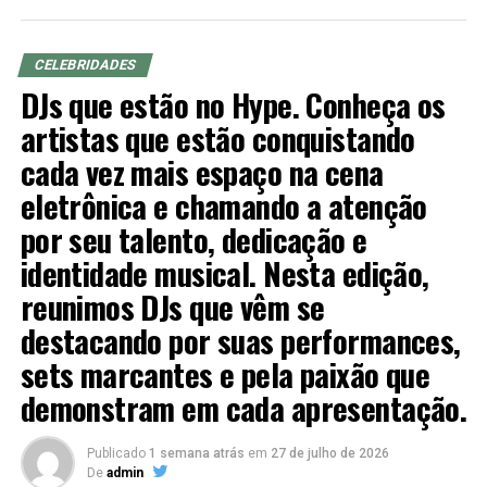
Felipe nasceu em Vila Rica, Mato Grosso, mudando com
a família para Goiás aos 12 anos. Aos 15 anos, deu início
CELEBRIDADES
à carreira como cantor, tocando em rodoviárias, dentro
DJs que estão no Hype. Conheça os
dos ônibus, em busca de oportunidades para gravar seu
artistas que estão conquistando
primeiro CD, oportunidade que lhe fez chegar onde está
cada vez mais espaço na cena
hoje.
eletrônica e chamando a atenção
por seu talento, dedicação e
TÓPICOS RELACIONADOS
FELIPE FERRAZ
identidade musical. Nesta edição,
A SEGUIR
Comandante Paulo Barros retorna ao Brasil de férias
reunimos DJs que vêm se
NÃO PERCA
destacando por suas performances,
Comandante Barros relembra trajetória profissional
sets marcantes e pela paixão que
demonstram em cada apresentação.
Publicado
1 semana atrás
em
27 de julho de 2026
De
admin