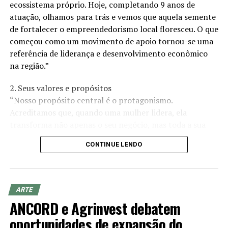
ecossistema próprio. Hoje, completando 9 anos de
atuação, olhamos para trás e vemos que aquela semente
de fortalecer o empreendedorismo local floresceu. O que
começou como um movimento de apoio tornou-se uma
referência de liderança e desenvolvimento econômico
na região.”
2. Seus valores e propósitos
“Nosso propósito central é o protagonismo.
Acreditamos que, quando uma mulher lidera, ela
transforma não apenas o seu negócio, mas toda a sua
comunidade. Nossos valores são pautados na
CONTINUE LENDO
colaboração, na ética e no crescimento conjunto. Não
estamos aqui apenas para ‘fazer negócios’, mas para
criar um ambiente onde o desenvolvimento profissional
caminhe lado a lado com o fortalecimento da mulher
ARTE
enquanto gestora e tomadora de decisão.”
ANCORD e Agrinvest debatem
oportunidades de expansão do
3. Sua trajetória e impacto