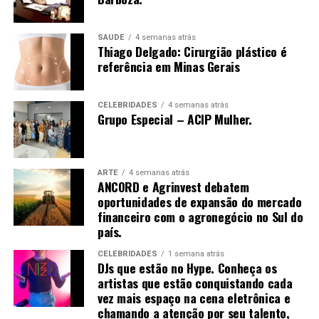
financeiro por meio de análises, consultoria e operações
não foi inserida na profundidade correta, ou houve
em commodities agrícolas.
manipulação inadequada. Se o de-qi não é
imediatamente sentido no local de inserção da agulha,
SAÚDE
4 semanas atrás
Thiago Delgado: Cirurgião plástico é
várias técnicas de manipulação costumam ser
referência em Minas Gerais
empregadas para promovê-la, como arrancar, sacudir e
tremer.[61]
CELEBRIDADES
4 semanas atrás
Grupo Especial – ACIP Mulher.
Uma vez que o de-qi é observado, técnicas podem ser
utilizadas para “influenciar” o de-qi: por exemplo,
ARTE
4 semanas atrás
ANCORD e Agrinvest debatem
através de certa manipulação, o de-qi pode,
oportunidades de expansão do mercado
supostamente, ser transferido do local da agulha para
financeiro com o agronegócio no Sul do
locais mais distantes do corpo. Outras técnicas
país.
objetivam “tonificar” (chinês: 补; pinyin: bǔ) ou “sedar”
(chinês: 泄; pinyin: xiè) o qi.
CELEBRIDADES
1 semana atrás
DJs que estão no Hype. Conheça os
artistas que estão conquistando cada
As primeiras técnicas são usadas em padrões de
vez mais espaço na cena eletrônica e
deficiência, as últimas em padrões de excesso de energia.
chamando a atenção por seu talento,