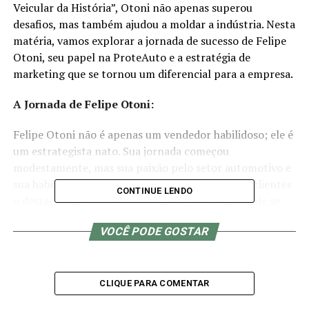
Veicular da História”, Otoni não apenas superou
desafios, mas também ajudou a moldar a indústria. Nesta
matéria, vamos explorar a jornada de sucesso de Felipe
Otoni, seu papel na ProteAuto e a estratégia de
marketing que se tornou um diferencial para a empresa.
A Jornada de Felipe Otoni:
Felipe Otoni não é apenas um vendedor habilidoso; ele é
um estrategista nato. Sua jornada começou
modestamente, mas sua paixão pelo setor automotivo e
sua habilidade em entender as necessidades dos clientes
CONTINUE LENDO
o destacaram desde o início. Ao longo dos anos, ele se
consolidou como uma figura de destaque no mercado,
VOCÊ PODE GOSTAR
não apenas por suas vendas impressionantes, mas
também por sua abordagem inovadora.
ProteAuto: A Revolução na Proteção Veicular:
CLIQUE PARA COMENTAR