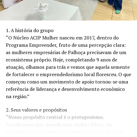
1. A história do grupo
“O Núcleo ACIP Mulher nasceu em 2017, dentro do
Programa Empreender, fruto de uma percepção clara:
as mulheres empresárias de Palhoça precisavam de um
ecossistema próprio. Hoje, completando 9 anos de
atuação, olhamos para trás e vemos que aquela semente
de fortalecer o empreendedorismo local floresceu. O que
O Marketing de Indicação: O Segredo do Sucesso:
começou como um movimento de apoio tornou-se uma
Um dos pilares do sucesso de Felipe Otoni e da
referência de liderança e desenvolvimento econômico
ProteAuto é a estratégia de marketing de indicação. Em
na região.”
um setor onde a confiança é essencial, Otoni percebeu
2. Seus valores e propósitos
que a recomendação pessoal é uma das formas mais
“Nosso propósito central é o protagonismo.
poderosas de conquistar novos clientes. A empresa criou
Acreditamos que, quando uma mulher lidera, ela
um programa de indicação robusto, incentivando seus
transforma não apenas o seu negócio, mas toda a sua
clientes satisfeitos a compartilharem sua experiência e,