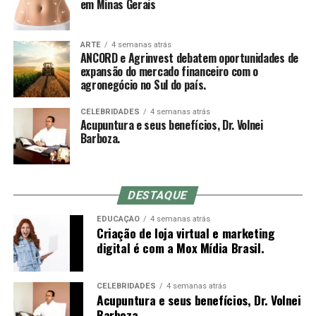
em Minas Gerais
descartável dentro do qual corre a agulha. A leve
Sobre a ANCORD
pressão da ponta do mandril sobre a pele ajuda a reduzir
a dor da entrada, mas acupunturistas muito experientes
ARTE
4 semanas atrás
Com mais de 50 anos de atuação, a ANCORD (Associação
ANCORD e Agrinvest debatem oportunidades de
muitas vezes optam por inserir a agulha em um
Nacional das Corretoras e Distribuidoras de Títulos e
expansão do mercado financeiro com o
movimento rápido à mão livre até a profundidade
agronegócio no Sul do país.
Valores Mobiliários, Câmbio e Mercadorias) se
indicada, o que não é possível com o mandril (a
consolidou como a mais representativa Associação da
diferença entre o comprimento do mandril e da agulha é
CELEBRIDADES
4 semanas atrás
Indústria de Intermediação. É também reconhecida pela
Acupuntura e seus benefícios, Dr. Volnei
o quanto se conseguirá inserir da agulha no primeiro
qualidade de suas iniciativas educacionais e, por conta de
Barboza.
movimento).
sua experiência, modernos processos e constantes
investimentos em tecnologia, se tornou uma referência
do mercado financeiro e de capitais como Entidade
DESTAQUE
Certificadora e Credenciadora.
Sensação de qi
EDUCAÇÃO
4 semanas atrás
Criação de loja virtual e marketing
Sobre a Agrinvest Commodities
De-qi (Chinês: 得气; pinyin: dé qì; “chegada de qi”) se
digital é com a Mox Mídia Brasil.
refere a uma alegada sensação de torpor, distensão ou
A Agrinvest Commodities é referência em inteligência de
formigamento elétrico no local da agulha. Se essa
mercado e gestão de risco para o agronegócio brasileiro,
sensação não ocorre, então se justifica dizendo que o
CELEBRIDADES
4 semanas atrás
Acupuntura e seus benefícios, Dr. Volnei
conectando produtores, indústrias e o mercado
acuponto não foi localizado corretamente, ou a agulha
Barboza.