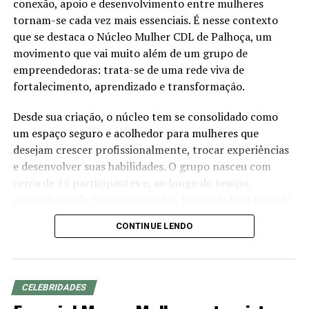
trabalho.
conexão, apoio e desenvolvimento entre mulheres
E desde então ela vem criando conteúdo, hoje com uma
tornam-se cada vez mais essenciais. É nesse contexto
vida muito mais confortável e muito grata por tudo o
que se destaca o Núcleo Mulher CDL de Palhoça, um
que conquistou até aqui!
movimento que vai muito além de um grupo de
empreendedoras: trata-se de uma rede viva de
Seus valores e propósitos?
fortalecimento, aprendizado e transformação.
Meus valores são pautados em:
Desde sua criação, o núcleo tem se consolidado como
-Determinação
um espaço seguro e acolhedor para mulheres que
-Autenticidade
desejam crescer profissionalmente, trocar experiências
-Criatividade
e desenvolver suas habilidades. O grupo nasceu com
-Fé
cerca de 15 participantes e, ao longo do tempo,
-Transparência
expandiu-se de forma expressiva, reunindo hoje mais de
-Alegria
180 mulheres com histórias, perfis e trajetórias
CONTINUE LENDO
diferentes, mas que compartilham um mesmo
Meus propósitos:
propósito: crescer juntas e fazer a diferença em seus
negócios e na comunidade.
Meu propósito é ser lembrada de forma positiva e
autêntica por onde passo. Assim como alegrar o dia das
CELEBRIDADES
Mais do que promover oportunidades de negócios, o
pessoas e criar conexões genuínas com meu público e