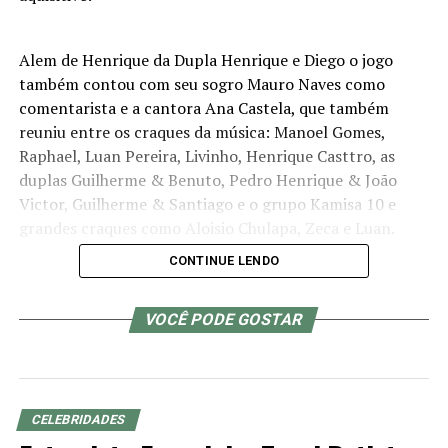
Alem de Henrique da Dupla Henrique e Diego o jogo
também contou com seu sogro Mauro Naves como
comentarista e a cantora Ana Castela, que também
reuniu entre os craques da música: Manoel Gomes,
Raphael, Luan Pereira, Livinho, Henrique Casttro, as
duplas Guilherme & Benuto, Pedro Henrique & João
Victor, Guilherme & Santiago e o grupo Kamisa 10 e
grandes craques como Aloisio Chulapa, Zeca e Luan.
CONTINUE LENDO
O time dos artistas jogou contra o Maringá Futebol
Clube, uma das equipes que representam Maringá na
VOCÊ PODE GOSTAR
divisão de elite do futebol paranaense e na Copa do
Brasil, Terceira Divisão.
CELEBRIDADES