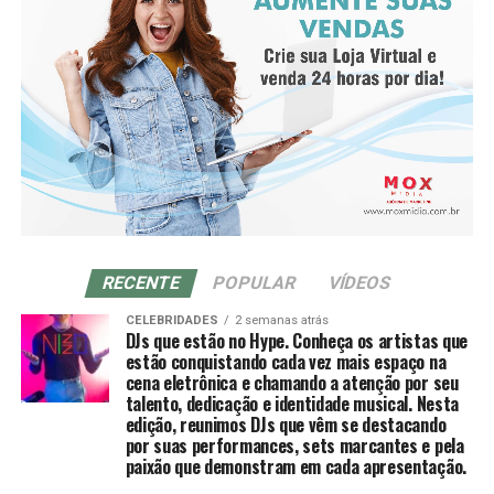
inteligência emocional para lidar com os desafios, visão
para criar novas possibilidades e, principalmente,
consciência coletiva: entender que quando mulheres se
apoiam, todas crescem juntas.
RECENTE
POPULAR
VÍDEOS
CELEBRIDADES
2 semanas atrás
DJs que estão no Hype. Conheça os artistas que
estão conquistando cada vez mais espaço na
cena eletrônica e chamando a atenção por seu
talento, dedicação e identidade musical. Nesta
edição, reunimos DJs que vêm se destacando
por suas performances, sets marcantes e pela
paixão que demonstram em cada apresentação.