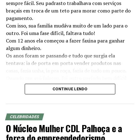
sempre fácil. Seu padrasto trabalhava com serviços
braçais em troca de um teto para morar como parte do
pagamento.
Com isso, sua familia mudáva muito de um lado para o
outro. Foi uma fase difícil, faltava tudo!
Com 12 anos ela começou a fazer faxina para ganhar
algum dinheiro.
Os anos foram se passando e tudo que surgia ela
tentava: ia de porta em porta vender produtos nas
casas, fazia unha, ia pra roça, fazia de tudo um pouco.
Quando seu avô faleceu, foi outro período bem difícil,
pois sua mãe sempre sofreu de depressão e tudo só se
CONTINUE LENDO
agravou mais.
Foi então que sua família tentou a vida na cidade -
Orleans.
Ela conclui seu ensino médio a noite enquanto
CELEBRIDADES
trabalhava durante o dia e entrou na faculdade.
O Núcleo Mulher CDL Palhoça e a
Ela decidiu fazer medicina veterinária, mesmo sabendo
força do empreendedorismo
que seria um desafio estudar em período integral sem