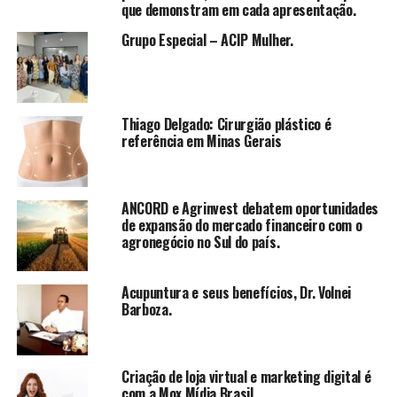
A identidade visual do projeto foi assumida por Marina
que demonstram em cada apresentação.
Maux, que trouxe a capa baseada nos bailes Disco da
Grupo Especial – ACIP Mulher.
década de 1970, junto de um short film com uma batalha
de dança entre vogue & passinho, fazendo uma alusão
aos gêneros da faixa.
Thiago Delgado: Cirurgião plástico é
Se o disco “Terra de Mulher Bonita”, os singles “uma
referência em Minas Gerais
noite e um vinho seco” e “tudo por você (tipo pixote)”
são faixas pros apaixonados, “Sem Leme” é pra tocar no
baile sem pena, com o som no talo.
ANCORD e Agrinvest debatem oportunidades
de expansão do mercado financeiro com o
TÓPICOS RELACIONADOS
agronegócio no Sul do país.
DESTAQUE
A SEGUIR
Banda Éclair lança versão estendida de “Exílio” e
Acupuntura e seus benefícios, Dr. Volnei
explora instrumental da faixa
Barboza.
NÃO PERCA
MC Kekel e DJ Alex BNH lançam clipe de “Hora da
Maldade”
Criação de loja virtual e marketing digital é
com a Mox Mídia Brasil.