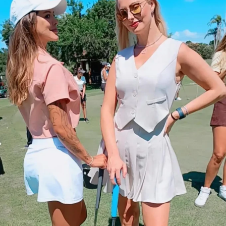
Cenário
A escolha da Região Sul do Brasil para o evento não é
casual: o Paraná é um dos principais polos do
agronegócio nacional, com forte produção de grãos e
proteína animal, e concentra empresas, cooperativas e
instituições financeiras que demandam cada vez mais
profissionais com esse duplo repertório. O Sul
concentra atualmente 6.683 assessores de investimento
certificados pela ANCORD. É o segundo maior mercado
do país, representando 24,6% do total de profissionais.
Desde 2020, a região experimentou um crescimento de
145% na quantidade de assessores.
Pensando nesse mercado, foi lançada em julho de 2024
pela ANCORD, em parceria com a Agrinvest, a
certificação Agro 100. Trata-se de um selo de excelência