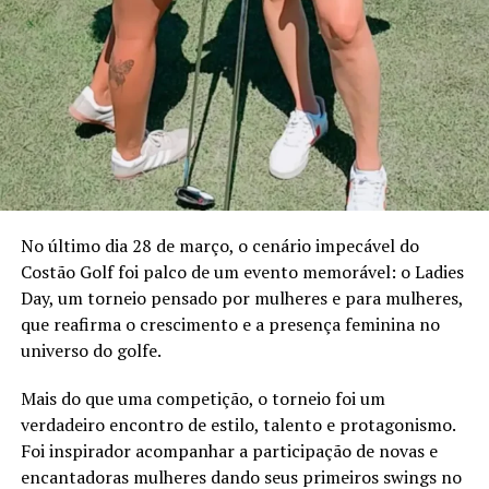
que conecta o mercado financeiro à realidade do campo.
Programação
A participação da ANCORD reforça a importância da
capacitação contínua em um mercado em constante
transformação. Representando a entidade, Orlando
Junior, Diretor de Certificação e Educação Continuada,
abordará como o desenvolvimento de novas
No último dia 28 de março, o cenário impecável do
competências pode preparar os profissionais para atuar
Costão Golf foi palco de um evento memorável: o Ladies
em segmentos estratégicos da economia brasileira e
Day, um torneio pensado por mulheres e para mulheres,
acompanhar a evolução das demandas dos investidores.
que reafirma o crescimento e a presença feminina no
Eduardo Vanin, Estrategista Sênior de Agricultura da
universo do golfe.
Marex e Analista do Complexo Soja, abordará o cenário
Mais do que uma competição, o torneio foi um
atual do agronegócio, as oportunidades que o setor abre
verdadeiro encontro de estilo, talento e protagonismo.
para assessores de investimento, os movimentos de
Foi inspirador acompanhar a participação de novas e
mercado que impactam investidores e como os
encantadoras mulheres dando seus primeiros swings no
profissionais podem ampliar as conversas com seus