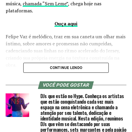
música,
chamada “Sem Leme”
, chega hoje nas
plataformas.
Ouça aqui
Felipe Vaz é melódico, traz em sua caneta um olhar mais
íntimo, sobre amores e promessas não cumpridas,
cadenciando suas linhas no ritmo acelerado do Jersey,
criando sua própria energia na textura construída na
obra.
CONTINUE LENDO
iéti aposta mais uma vez na rua, cai pra dentro da virada
VOCÊ PODE GOSTAR
do instrumental que pula do Jersey pro Funk, feito pra
bater na pista, sem deixar de ser um som de rap.
DJs que estão no Hype. Conheça os artistas
que estão conquistando cada vez mais
A faixa tem distribuição pela Symphonic e produção
espaço na cena eletrônica e chamando a
atenção por seu talento, dedicação e
executiva de Khristoffer Produtor, CEO e A&R da Wall
identidade musical. Nesta edição, reunimos
Music. em colaboração com a CRIS.
DJs que vêm se destacando por suas
performances, sets marcantes e pela paixão