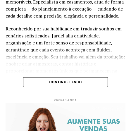
memoráveis. Especialista em casamentos, atua de forma
completa — do planejamento à execução — cuidando de
cada detalhe com precisão, elegância e personalidade.
Reconhecido por sua habilidade em traduzir sonhos em
cenários sofisticados, Jardel alia criatividade,
organização e um forte senso de responsabilidade,
garantindo que cada evento aconteça com fluidez,
excelência e emoção. Seu trabalho vai além da produção:
é sobre criar atmosferas, contar histórias e
proporcionar momentos únicos que permanecem na
memória de todos os envolvidos.
CONTINUE LENDO
Versátil, também atua na produção de eventos sociais e
corporativos, sempre imprimindo identidade, estilo e
PROPAGANDA
alto padrão em cada projeto que assina.