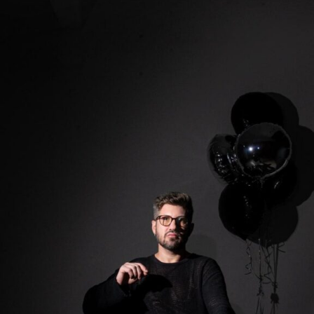
Inscrições: https://link.agrinvest.agr.br/43SdCUw
Sobre a ANCORD
Com mais de 50 anos de atuação, a ANCORD (Associação
Nacional das Corretoras e Distribuidoras de Títulos e
Valores Mobiliários, Câmbio e Mercadorias) se
consolidou como a mais representativa Associação da
Indústria de Intermediação. É também reconhecida pela
qualidade de suas iniciativas educacionais e, por conta de
sua experiência, modernos processos e constantes
investimentos em tecnologia, se tornou uma referência
do mercado financeiro e de capitais como Entidade
Certificadora e Credenciadora.
Sobre a Agrinvest Commodities