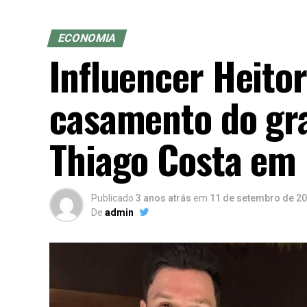
ECONOMIA
Influencer Heito
casamento do gr
Thiago Costa em
Publicado
3 anos atrás
em
11 de setembro de 2
De
admin