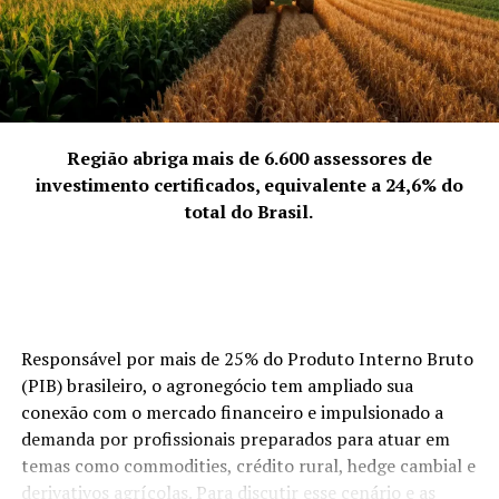
empresário é um impulsionador de talentos, que faz
com que bons conteúdos cheguem a milhões de pessoas.
TÓPICOS RELACIONADOS
A SEGUIR
Diálogo Virtual da Literatura Infantil Brasil-China.
Região abriga mais de 6.600 assessores de
investimento certificados, equivalente a 24,6% do
NÃO PERCA
total do Brasil.
Especialista Íkaro Cury se torna referência em avaliação
e compra de joias e metais preciosos
Responsável por mais de 25% do Produto Interno Bruto
(PIB) brasileiro, o agronegócio tem ampliado sua
conexão com o mercado financeiro e impulsionado a
demanda por profissionais preparados para atuar em
temas como commodities, crédito rural, hedge cambial e
derivativos agrícolas. Para discutir esse cenário e as