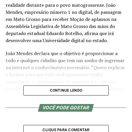
realidade distante para o povo matogrossense. João
Mendes, empresário número 1 no digital, de passagem
em Mato Grosso para receber Moção de aplausos na
Assembleia Legislativa de Mato Grosso das mãos do
deputado estadual Eduardo Botelho, afirma que irá
desenvolver uma Universidade digital no estado.
João Mendes declara que o objetivo é proporcionar a
todo e qualquer cidadão que tem um sonho de ingressar
na internet o conhecimento necessário. “Quero explicar
e formar para que todo matogrossense tenha
capacitação e oportunidade de mostrar seu talento,
criatividade e trabalho para o Brasil e o mundo”, almeja.
CONTINUE LENDO
João Mendes declara que está muito contente com o
VOCÊ PODE GOSTAR
movimento feito no estado para reconhecimento digital.
“O Eduardo do Botelho foi um dos poucos deputados do
Brasil que olhou pra essa causa e investiu em pessoas,
não só grandes influenciadores, mas em talentos que
CLIQUE PARA COMENTAR