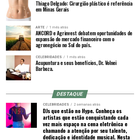
Thiago Delgado: Cirurgião plástico é referência
não considerá-lo uma parte necessária do tratamento.
em Minas Gerais
[52]
ARTE
1 mês atrás
ANCORD e Agrinvest debatem oportunidades de
expansão do mercado financeiro com o
Práticas relacionadas
agronegócio no Sul do país.
CELEBRIDADES
1 mês atrás
Acupuntura e seus benefícios, Dr. Volnei
Barboza.
Do-in, uma forma não invasiva de trabalho corporal, usa
pressão física aplicada aos acupontos por meio das
mãos, dos cotovelos ou de outros instrumentos.A
acupuntura é, frequentemente, acompanhada de
DESTAQUE
moxabustão, a queima de preparações cônicas de moxa
CELEBRIDADES
2 semanas atrás
(feitas a partir de várias espécies do gênero Artemisia
DJs que estão no Hype. Conheça os
secas) sobre ou próximo à pele, frequentemente porém
artistas que estão conquistando cada
nem sempre em acupontos ou próximo a eles.
vez mais espaço na cena eletrônica e
chamando a atenção por seu talento,
Tradicionalmente, a acupuntura é usada para tratar
dedicação e identidade musical. Nesta
doenças agudas, enquanto a moxabustão é usada para