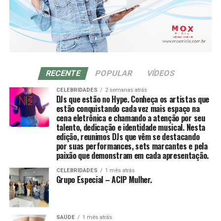
orgânicos.
manipulação inadequada. Se o de-qi não é
imediatamente sentido no local de inserção da agulha,
CONTATO:
várias técnicas de manipulação costumam ser
empregadas para promovê-la, como arrancar, sacudir e
Site:https://moxmidia.com.br/
tremer.[61]
E-mail: moxmidia@moxmidia.com.br
Telefone/ Whatsapp:
(41) 9 9735-5599
RECENTE
POPULAR
VÍDEOS
CELEBRIDADES
2 semanas atrás
Uma vez que o de-qi é observado, técnicas podem ser
DJs que estão no Hype. Conheça os artistas que
utilizadas para “influenciar” o de-qi: por exemplo,
estão conquistando cada vez mais espaço na
através de certa manipulação, o de-qi pode,
cena eletrônica e chamando a atenção por seu
talento, dedicação e identidade musical. Nesta
supostamente, ser transferido do local da agulha para
edição, reunimos DJs que vêm se destacando
locais mais distantes do corpo. Outras técnicas
por suas performances, sets marcantes e pela
objetivam “tonificar” (chinês: 补; pinyin: bǔ) ou “sedar”
paixão que demonstram em cada apresentação.
(chinês: 泄; pinyin: xiè) o qi.
CELEBRIDADES
1 mês atrás
Grupo Especial – ACIP Mulher.
As primeiras técnicas são usadas em padrões de
deficiência, as últimas em padrões de excesso de energia.
[61] O de-qi é mais importante na acupuntura chinesa,
SAÚDE
1 mês atrás
enquanto os pacientes ocidentais e japoneses podem