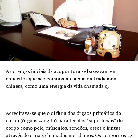
A escolha da Região Sul do Brasil para o evento não é
casual: o Paraná é um dos principais polos do
agronegócio nacional, com forte produção de grãos e
proteína animal, e concentra empresas, cooperativas e
instituições financeiras que demandam cada vez mais
profissionais com esse duplo repertório. O Sul
concentra atualmente 6.683 assessores de investimento
certificados pela ANCORD. É o segundo maior mercado
do país, representando 24,6% do total de profissionais.
Desde 2020, a região experimentou um crescimento de
As crenças iniciais da acupuntura se baseavam em
145% na quantidade de assessores.
conceitos que são comuns na medicina tradicional
chinesa, como uma energia da vida chamada qi
Pensando nesse mercado, foi lançada em julho de 2024
pela ANCORD, em parceria com a Agrinvest, a
certificação Agro 100. Trata-se de um selo de excelência
que conecta o mercado financeiro à realidade do campo.
Acreditava-se que o qi fluía dos órgãos primários do
corpo (órgãos zang fu) para tecidos “superficiais” do
Programação
corpo como pele, músculos, tendões, ossos e juntas
através de canais chamados meridianos. Os acupontos se