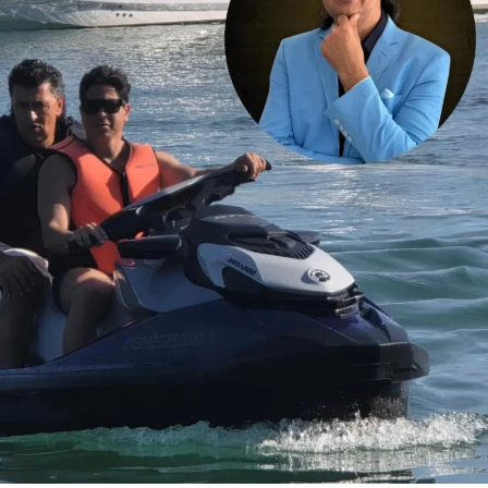
casual: o Paraná é um dos principais polos do
agronegócio nacional, com forte produção de grãos e
proteína animal, e concentra empresas, cooperativas e
instituições financeiras que demandam cada vez mais
profissionais com esse duplo repertório. O Sul
concentra atualmente 6.683 assessores de investimento
certificados pela ANCORD. É o segundo maior mercado
do país, representando 24,6% do total de profissionais.
Desde 2020, a região experimentou um crescimento de
145% na quantidade de assessores.
Pensando nesse mercado, foi lançada em julho de 2024
pela ANCORD, em parceria com a Agrinvest, a
certificação Agro 100. Trata-se de um selo de excelência
que conecta o mercado financeiro à realidade do campo.
Programação
A participação da ANCORD reforça a importância da