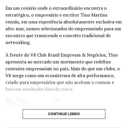
capacitação contínua em um mercado em constante
Em um cenário onde o extraordinário encontra o
transformação. Representando a entidade, Orlando
estratégico, o empresário e escritor Tino Martins
Junior, Diretor de Certificação e Educação Continuada,
reuniu, em uma experiência absolutamente exclusiva em
abordará como o desenvolvimento de novas
alto-mar, nomes selecionados do empresariado para um
competências pode preparar os profissionais para atuar
encontro que transcende o conceito tradicional de
em segmentos estratégicos da economia brasileira e
networking.
acompanhar a evolução das demandas dos investidores.
À frente do V8 Club Brasil Empresas & Negócios, Tino
Eduardo Vanin, Estrategista Sênior de Agricultura da
apresenta ao mercado um movimento que redefine
Marex e Analista do Complexo Soja, abordará o cenário
conexões empresariais no país. Mais do que um clube, o
atual do agronegócio, as oportunidades que o setor abre
V8 surge como um ecossistema de alta performance,
para assessores de investimento, os movimentos de
criado para empresários que não aceitam o comum e
mercado que impactam investidores e como os
buscam resultados fora da curva.
profissionais podem ampliar as conversas com seus
clientes a partir do repertório do agro. Com mais de 20
anos de experiência nos mercados de commodities
agrícolas e derivativos, Vanin atende atualmente
CONTINUE LENDO
grandes fundos de investimento no Brasil e na China,
além de trading companies, oferecendo análises e