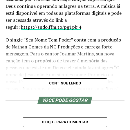
Deus continua operando milagres na terra. A música já
está disponível em todas as plataformas digitais e pode
ser acessada através do link a
seguir:
https://sndo.ffm.to/pg1pbj4
O single “Seu Nome Tem Poder” conta com a produção
de Nathan Gomes da NG Produções e carrega forte
mensagem. Para o cantor Josimar Martins, sua nova
canção tem o propósito de trazer à memória das
pessoas que existe um Deus e ele ainda faz milagres “O
nome de Jesus não é um simples nome. Por meio da
nossa fé em Cristo, ainda podemos realizar grandes
CONTINUE LENDO
coisas, como renovar, expulsar os espíritos maléficos”,
declara.
VOCÊ PODE GOSTAR
“Muitos acham que Deus é uma lenda, um conto. Muitos
não acreditam, mas estão sendo cuidados todos os dias
pelo amor incondicional do Pai”, pontua Josimar
CLIQUE PARA COMENTAR
Martins. Ele ainda complementa. “Sou um ser humano