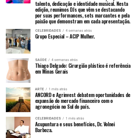
talento, dedicação e identidade musical. Nesta
“E esse valor não vem apenas da experiência que
edição, reunimos DJs que vêm se destacando
por suas performances, sets marcantes e pela
acumula, mas da forma como você se posiciona, se
Com uma proposta que integra desenvolvimento
paixão que demonstram em cada apresentação.
reinventa e se torna indispensável e reconhecido pelo
emocional, inteligência financeira, posicionamento
impacto que gera. Sua jornada não é apenas um caminho
CELEBRIDADES
4 semanas atrás
estratégico e expansão de visibilidade, o V8 entrega mais
Grupo Especial – ACIP Mulher.
percorrido, mas um patrimônio valioso”, acrescenta.
do que benefícios — entrega um novo padrão de vida e
negócios.
Com linguagem acessível, o livro combina elementos de
autobiografia, liderança e planejamento estratégico,
SAÚDE
4 semanas atrás
Thiago Delgado: Cirurgião plástico é referência
propondo um caminho prático para quem deseja
em Minas Gerais
assumir o controle da própria trajetória com clareza,
ousadia e consistência. O método apresentado por
Mirella é o “Plano de Voo”, estruturado em três pilares:
ARTE
1 mês atrás
ANCORD e Agrinvest debatem oportunidades de
Visão Estratégica, Ousadia Calculada e Operação
expansão do mercado financeiro com o
Consistente. Juntos, esses pilares funcionam como um
agronegócio no Sul do país.
guia para profissionais que buscam direcionamento e
protagonismo em um mercado cada vez mais dinâmico e
CELEBRIDADES
1 mês atrás
Acupuntura e seus benefícios, Dr. Volnei
competitivo.
Barboza.