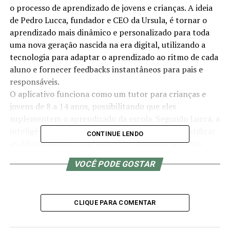
o processo de aprendizado de jovens e crianças. A ideia
de Pedro Lucca, fundador e CEO da Ursula, é tornar o
aprendizado mais dinâmico e personalizado para toda
uma nova geração nascida na era digital, utilizando a
tecnologia para adaptar o aprendizado ao ritmo de cada
aluno e fornecer feedbacks instantâneos para pais e
responsáveis.
O aplicativo funciona como um tutor para crianças e
jovens de 8 a 14 anos, possibilitando que eles
suplementem o aprendizado da escola. Segundo Lucca, a
inteligência artificial da Ursula será capaz de identificar
CONTINUE LENDO
as dificuldades de cada aluno e os assuntos que mais
despertam a curiosidade e atenção deles. O principal
VOCÊ PODE GOSTAR
diferencial do aplicativo é a fórmula de ensino.
“Os conteúdos são personalizados com temas que
chamam a atenção, a utilização da IA abre infinitas
CLIQUE PARA COMENTAR
possibilidades de conteúdos, será possível aprender
cálculo estequiométrico usando Pokémon ou metafísica