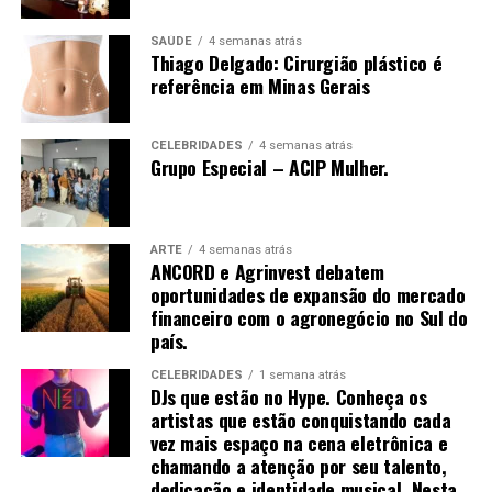
em commodities agrícolas.
manipulação inadequada. Se o de-qi não é
imediatamente sentido no local de inserção da agulha,
SAÚDE
4 semanas atrás
Thiago Delgado: Cirurgião plástico é
várias técnicas de manipulação costumam ser
referência em Minas Gerais
empregadas para promovê-la, como arrancar, sacudir e
tremer.[61]
CELEBRIDADES
4 semanas atrás
Grupo Especial – ACIP Mulher.
Uma vez que o de-qi é observado, técnicas podem ser
utilizadas para “influenciar” o de-qi: por exemplo,
ARTE
4 semanas atrás
ANCORD e Agrinvest debatem
através de certa manipulação, o de-qi pode,
oportunidades de expansão do mercado
supostamente, ser transferido do local da agulha para
financeiro com o agronegócio no Sul do
locais mais distantes do corpo. Outras técnicas
país.
objetivam “tonificar” (chinês: 补; pinyin: bǔ) ou “sedar”
(chinês: 泄; pinyin: xiè) o qi.
CELEBRIDADES
1 semana atrás
DJs que estão no Hype. Conheça os
artistas que estão conquistando cada
As primeiras técnicas são usadas em padrões de
vez mais espaço na cena eletrônica e
deficiência, as últimas em padrões de excesso de energia.
chamando a atenção por seu talento,
[61] O de-qi é mais importante na acupuntura chinesa,
dedicação e identidade musical. Nesta