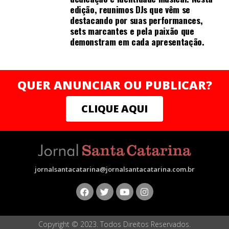
enquanto os pacientes ocidentais e japoneses podem
edição, reunimos DJs que vêm se
não considerá-lo uma parte necessária do tratamento.
destacando por suas performances,
sets marcantes e pela paixão que
[52]
demonstram em cada apresentação.
Práticas relacionadas
QUER ANUNCIAR OU PUBLICAR?
CLIQUE AQUI
Do-in, uma forma não invasiva de trabalho corporal, usa
pressão física aplicada aos acupontos por meio das
mãos, dos cotovelos ou de outros instrumentos.A
acupuntura é, frequentemente, acompanhada de
moxabustão, a queima de preparações cônicas de moxa
jornalsantacatarina@jornalsantacatarina.com.br
(feitas a partir de várias espécies do gênero Artemisia
secas) sobre ou próximo à pele, frequentemente porém
nem sempre em acupontos ou próximo a eles.
Tradicionalmente, a acupuntura é usada para tratar
Copyright © 2023. Todos Direitos Reservados.