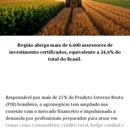
ultrapassa os limites da cidade, alcançando esferas
estaduais.”
4. A força coletiva que representam
“Representamos a quebra da solidão empreendedora.
Empreender pode ser um fardo se feito isoladamente,
mas, coletivamente, torna-se uma jornada
Região abriga mais de 6.600 assessores de
enriquecedora. Discutimos abertamente os desafios da
investimento certificados, equivalente a 24,6% do
‘mulher multitarefa’ e transformamos essas dores em
total do Brasil.
soluções compartilhadas. Nossa força vem da união:
quando uma de nós cresce, o grupo todo sobe de nível.
Somos uma rede de apoio que prova, diariamente, que o
talento feminino é um dos maiores motores da
economia de Palhoça.”
Responsável por mais de 25% do Produto Interno Bruto
(PIB) brasileiro, o agronegócio tem ampliado sua
ACIP Mulher.
conexão com o mercado financeiro e impulsionado a
demanda por profissionais preparados para atuar em
temas como commodities, crédito rural, hedge cambial e