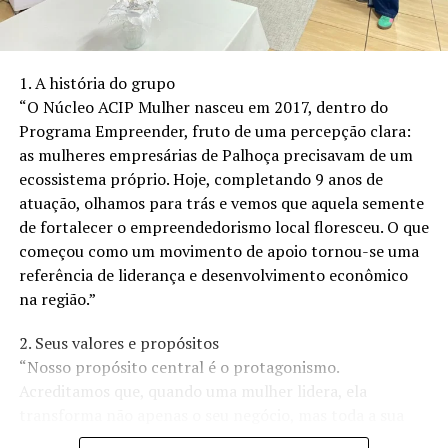
ampliar a oferta do aplicativo para crianças e jovens em
situação de vulnerabilidade social.
Com o objetivo de oferecer uma solução completa para
o ambiente educacional, o aplicativo também terá uma
1. A história do grupo
plataforma para os pais, que poderão acompanhar o
“O Núcleo ACIP Mulher nasceu em 2017, dentro do
progresso de cada aluno em tempo real e identificar os
Programa Empreender, fruto de uma percepção clara:
pontos em que seus filhos precisam de mais atenção e
as mulheres empresárias de Palhoça precisavam de um
aqueles em que mais se destacam e possuem interesse,
ecossistema próprio. Hoje, completando 9 anos de
potencializando suas habilidades e ajudando a melhorar
atuação, olhamos para trás e vemos que aquela semente
a comunicação entre pais e filhos. Além dos conteúdos
de fortalecer o empreendedorismo local floresceu. O que
educacionais, o aplicativo contará com um espaço de
começou como um movimento de apoio tornou-se uma
comunidade, que ajuda crianças a encontrarem novos
referência de liderança e desenvolvimento econômico
amigos com interesses em comum.
na região.”
O aplicativo possui vários diferenciais, como trilhas de
aprendizado montadas com o apoio da inteligência
2. Seus valores e propósitos
artificial, tutores virtuais capazes de corrigir exercícios
“Nosso propósito central é o protagonismo.
e atividades em grupo para ajudar as crianças a
Acreditamos que, quando uma mulher lidera, ela
desenvolver suas habilidades sociais.
transforma não apenas o seu negócio, mas toda a sua
A Ursula prevê ter 10 mil usuários registrados na
comunidade. Nossos valores são pautados na