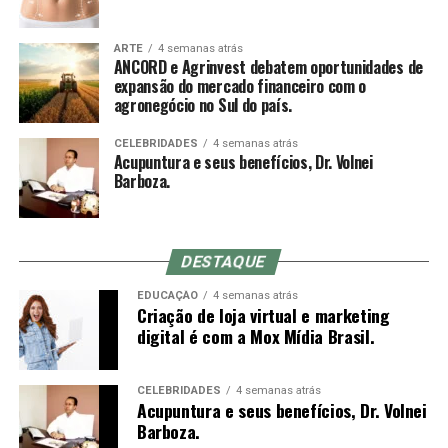
Sobre a ANCORD
pressão da ponta do mandril sobre a pele ajuda a reduzir
a dor da entrada, mas acupunturistas muito experientes
ARTE
4 semanas atrás
Com mais de 50 anos de atuação, a ANCORD (Associação
ANCORD e Agrinvest debatem oportunidades de
muitas vezes optam por inserir a agulha em um
Nacional das Corretoras e Distribuidoras de Títulos e
expansão do mercado financeiro com o
movimento rápido à mão livre até a profundidade
agronegócio no Sul do país.
Valores Mobiliários, Câmbio e Mercadorias) se
indicada, o que não é possível com o mandril (a
consolidou como a mais representativa Associação da
diferença entre o comprimento do mandril e da agulha é
CELEBRIDADES
4 semanas atrás
Indústria de Intermediação. É também reconhecida pela
Acupuntura e seus benefícios, Dr. Volnei
o quanto se conseguirá inserir da agulha no primeiro
qualidade de suas iniciativas educacionais e, por conta de
Barboza.
movimento).
sua experiência, modernos processos e constantes
investimentos em tecnologia, se tornou uma referência
do mercado financeiro e de capitais como Entidade
DESTAQUE
Certificadora e Credenciadora.
Sensação de qi
EDUCAÇÃO
4 semanas atrás
Criação de loja virtual e marketing
Sobre a Agrinvest Commodities
De-qi (Chinês: 得气; pinyin: dé qì; “chegada de qi”) se
digital é com a Mox Mídia Brasil.
refere a uma alegada sensação de torpor, distensão ou
A Agrinvest Commodities é referência em inteligência de
formigamento elétrico no local da agulha. Se essa
mercado e gestão de risco para o agronegócio brasileiro,
sensação não ocorre, então se justifica dizendo que o
CELEBRIDADES
4 semanas atrás
Acupuntura e seus benefícios, Dr. Volnei
conectando produtores, indústrias e o mercado
acuponto não foi localizado corretamente, ou a agulha
Barboza.
financeiro por meio de análises, consultoria e operações
não foi inserida na profundidade correta, ou houve