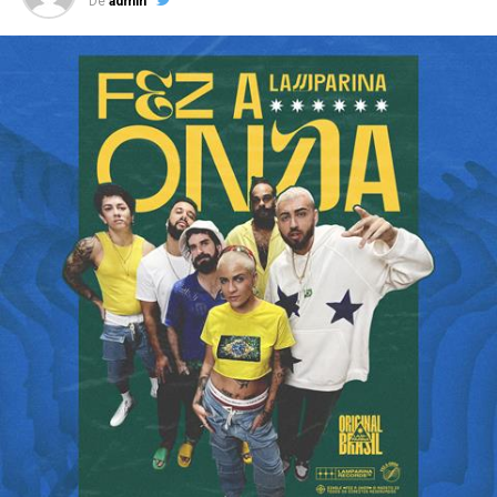
De
admin