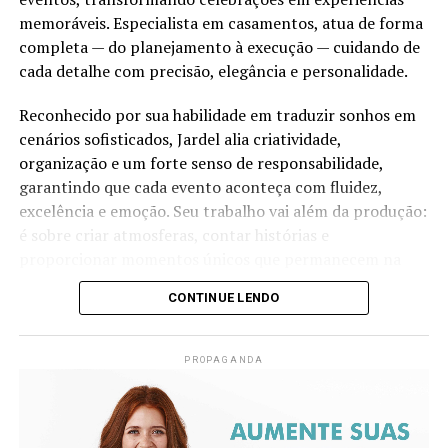
memoráveis. Especialista em casamentos, atua de forma
completa — do planejamento à execução — cuidando de
cada detalhe com precisão, elegância e personalidade.
Reconhecido por sua habilidade em traduzir sonhos em
cenários sofisticados, Jardel alia criatividade,
organização e um forte senso de responsabilidade,
garantindo que cada evento aconteça com fluidez,
excelência e emoção. Seu trabalho vai além da produção:
é sobre criar atmosferas, contar histórias e
proporcionar momentos únicos que permanecem na
memória de todos os envolvidos.
CONTINUE LENDO
Versátil, também atua na produção de eventos sociais e
corporativos, sempre imprimindo identidade, estilo e
PROPAGANDA
alto padrão em cada projeto que assina.