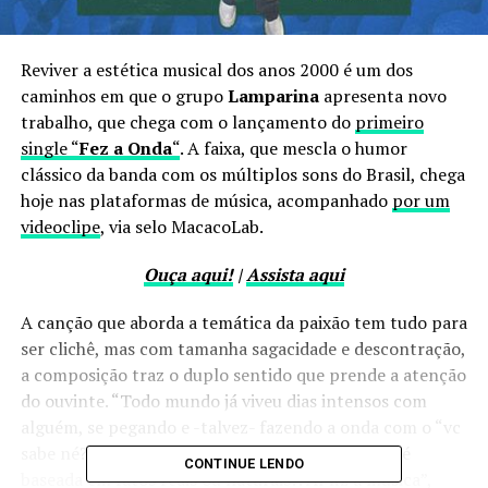
Reviver a estética musical dos anos 2000 é um dos
caminhos em que o grupo
Lamparina
apresenta novo
trabalho, que chega com o lançamento do
primeiro
single “
Fez a Onda
“
. A faixa, que mescla o humor
clássico da banda com os múltiplos sons do Brasil, chega
hoje nas plataformas de música, acompanhado
por um
videoclipe
, via selo MacacoLab.
Ouça aqui!
|
Assista aqui
A canção que aborda a temática da paixão tem tudo para
ser clichê, mas com tamanha sagacidade e descontração,
a composição traz o duplo sentido que prende a atenção
do ouvinte. “Todo mundo já viveu dias intensos com
alguém, se pegando e -talvez- fazendo a onda com o “vc
sabe né?”. Daí pensei: será que essa paixão/onda é
CONTINUE LENDO
baseada em fatos reais ou naturais?. Aí fiz a música”,