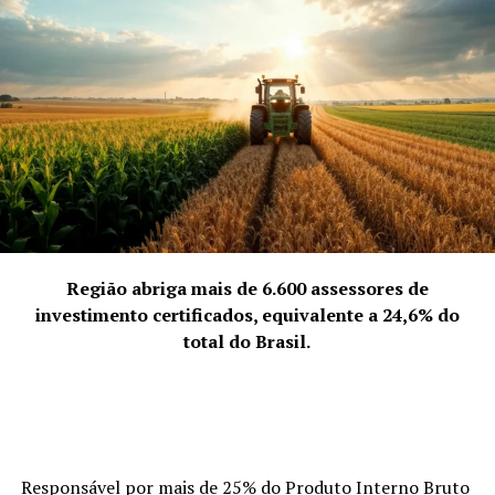
Lamparina
Mato seco pegando fogo la fora
E você no talento
Pegando fogo aqui dentro
Em cima da cama
Região abriga mais de 6.600 assessores de
investimento certificados, equivalente a 24,6% do
Ja que ta fazendo frio
total do Brasil.
Vem cá, me enrola
E deixa eu pegar uma bola
Responsável por mais de 25% do Produto Interno Bruto