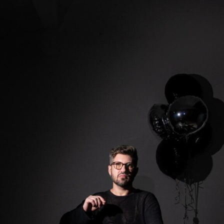
Gratuito, com inscrições limitadas
Inscrições: https://link.agrinvest.agr.br/43SdCUw
Sobre a ANCORD
Com mais de 50 anos de atuação, a ANCORD (Associação
Nacional das Corretoras e Distribuidoras de Títulos e
Valores Mobiliários, Câmbio e Mercadorias) se
consolidou como a mais representativa Associação da
Indústria de Intermediação. É também reconhecida pela
qualidade de suas iniciativas educacionais e, por conta de
sua experiência, modernos processos e constantes
investimentos em tecnologia, se tornou uma referência
do mercado financeiro e de capitais como Entidade
Certificadora e Credenciadora.
Sobre a Agrinvest Commodities