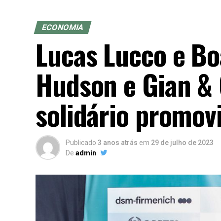
ECONOMIA
Lucas Lucco e Bo
Hudson e Gian & 
solidário promov
Publicado
3 anos atrás
em
29 de julho de 2023
De
admin