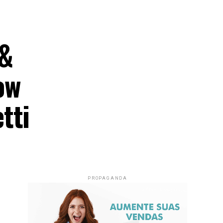
 &
ow
tti
PROPAGANDA