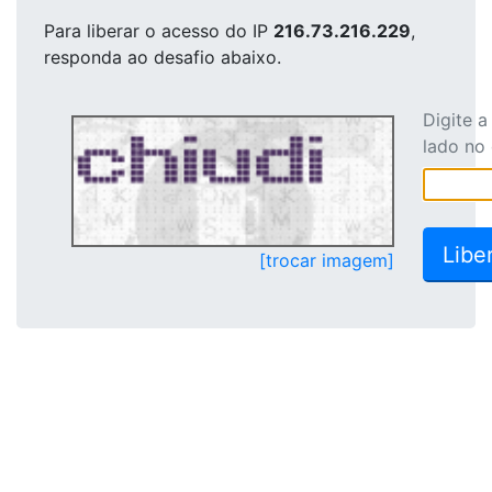
Para liberar o acesso
do IP
216.73.216.229
,
responda ao desafio abaixo.
Digite 
lado no
[trocar imagem]