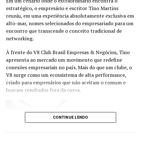
Em um cenário onde o extraordinário encontra o
transformação. Representando a entidade, Orlando
estratégico, o empresário e escritor Tino Martins
Junior, Diretor de Certificação e Educação Continuada,
reuniu, em uma experiência absolutamente exclusiva em
abordará como o desenvolvimento de novas
alto-mar, nomes selecionados do empresariado para um
competências pode preparar os profissionais para atuar
encontro que transcende o conceito tradicional de
em segmentos estratégicos da economia brasileira e
networking.
acompanhar a evolução das demandas dos investidores.
À frente do V8 Club Brasil Empresas & Negócios, Tino
Eduardo Vanin, Estrategista Sênior de Agricultura da
apresenta ao mercado um movimento que redefine
Marex e Analista do Complexo Soja, abordará o cenário
conexões empresariais no país. Mais do que um clube, o
atual do agronegócio, as oportunidades que o setor abre
V8 surge como um ecossistema de alta performance,
para assessores de investimento, os movimentos de
criado para empresários que não aceitam o comum e
mercado que impactam investidores e como os
buscam resultados fora da curva.
profissionais podem ampliar as conversas com seus
clientes a partir do repertório do agro. Com mais de 20
anos de experiência nos mercados de commodities
agrícolas e derivativos, Vanin atende atualmente
CONTINUE LENDO
grandes fundos de investimento no Brasil e na China,
além de trading companies, oferecendo análises e
estratégias para a gestão de riscos e oportunidades no