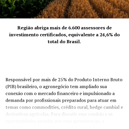
apresentam um repertório diferente, com grandes
sucessos que marcaram o início do sertanejo
universitário. Atualmente, a dupla se apresenta nas
principais casas de show de São Paulo.
Região abriga mais de 6.600 assessores de
Redes Sociais Lucas & Rodrigo:
investimento certificados, equivalente a 24,6% do
total do Brasil.
Instagram
YouTube
Spotify
Responsável por mais de 25% do Produto Interno Bruto
(PIB) brasileiro, o agronegócio tem ampliado sua
TÓPICOS RELACIONADOS
conexão com o mercado financeiro e impulsionado a
A SEGUIR
demanda por profissionais preparados para atuar em
Odoguiinha lança áudio musical “Deslisamos” em
temas como commodities, crédito rural, hedge cambial e
parceria com Kelvini Roberto
derivativos agrícolas. Para discutir esse cenário e as
NÃO PERCA
oportunidades geradas por essa aproximação, a
niLL anuncia novo álbum para esse mês
ANCORD (Associação Nacional das Corretoras e