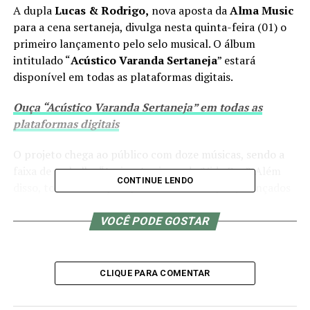
A dupla
Lucas & Rodrigo,
nova aposta da
Alma Music
para a cena sertaneja, divulga nesta quinta-feira (01) o
primeiro lançamento pelo selo musical. O álbum
intitulado “
Acústico
Varanda Sertaneja
” estará
disponível em todas as plataformas digitais.
Ouça “Acústico Varanda Sertaneja” em todas as
plataformas digitais
O projeto chega ao público com doze músicas, sendo a
faixa de trabalho “Amigo Apaixonado/Vida Boa”. Além
CONTINUE LENDO
disso, todas as canções possuem videoclipes já lançados
pela dupla no canal oficial do
YouTube
. “Queríamos
cantar as músicas que gostamos do nosso jeito. Por isso,
VOCÊ PODE GOSTAR
não nos inspiramos, de fato, em algum outro cantor.
Queríamos fazer algo diferente”, comenta Lucas.
CLIQUE PARA COMENTAR
“Varanda Sertaneja foi feito com muito carinho para
todos aqueles que acompanham Lucas e Rodrigo, nosso