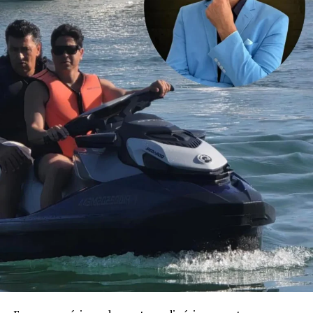
agronegócio nacional, com forte produção de grãos e
proteína animal, e concentra empresas, cooperativas e
instituições financeiras que demandam cada vez mais
profissionais com esse duplo repertório. O Sul
concentra atualmente 6.683 assessores de investimento
certificados pela ANCORD. É o segundo maior mercado
do país, representando 24,6% do total de profissionais.
Desde 2020, a região experimentou um crescimento de
145% na quantidade de assessores.
Pensando nesse mercado, foi lançada em julho de 2024
pela ANCORD, em parceria com a Agrinvest, a
certificação Agro 100. Trata-se de um selo de excelência
que conecta o mercado financeiro à realidade do campo.
Programação
A participação da ANCORD reforça a importância da
capacitação contínua em um mercado em constante