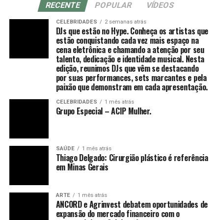
RECENTE
POPULAR
VÍDEOS
acumula, mas da forma como você se posiciona, se
Com uma proposta que integra desenvolvimento
reinventa e se torna indispensável e reconhecido pelo
CELEBRIDADES
2 semanas atrás
emocional, inteligência financeira, posicionamento
DJs que estão no Hype. Conheça os artistas que
impacto que gera. Sua jornada não é apenas um caminho
estão conquistando cada vez mais espaço na
estratégico e expansão de visibilidade, o V8 entrega mais
percorrido, mas um patrimônio valioso”, acrescenta.
cena eletrônica e chamando a atenção por seu
do que benefícios — entrega um novo padrão de vida e
talento, dedicação e identidade musical. Nesta
negócios.
edição, reunimos DJs que vêm se destacando
Com linguagem acessível, o livro combina elementos de
por suas performances, sets marcantes e pela
autobiografia, liderança e planejamento estratégico,
paixão que demonstram em cada apresentação.
propondo um caminho prático para quem deseja
assumir o controle da própria trajetória com clareza,
CELEBRIDADES
1 mês atrás
Grupo Especial – ACIP Mulher.
ousadia e consistência. O método apresentado por
Mirella é o “Plano de Voo”, estruturado em três pilares:
Visão Estratégica, Ousadia Calculada e Operação
SAÚDE
1 mês atrás
Consistente. Juntos, esses pilares funcionam como um
Thiago Delgado: Cirurgião plástico é referência
guia para profissionais que buscam direcionamento e
em Minas Gerais
protagonismo em um mercado cada vez mais dinâmico e
competitivo.
ARTE
1 mês atrás
ANCORD e Agrinvest debatem oportunidades de
“Acredito que é possível construir uma trajetória
expansão do mercado financeiro com o
profissional que não apenas traga sucesso, mas que