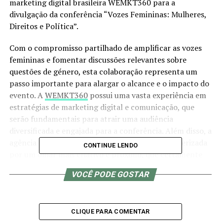
marketing digital brasileira WEMKT360 para a
divulgação da conferência “Vozes Femininas: Mulheres,
Direitos e Política”.
Com o compromisso partilhado de amplificar as vozes
femininas e fomentar discussões relevantes sobre
questões de género, esta colaboração representa um
passo importante para alargar o alcance e o impacto do
evento. A
WEMKT360
possui uma vasta experiência em
estratégias de marketing digital e comunicação, que
serão fundamentais para atrair uma audiência
diversificada e engajada para a conferência. Além disso, a
agência traz consigo uma visão brasileira, caracterizada
CONTINUE LENDO
por um olhar mais criativo e próximo, que certamente
acrescentará valor à divulgação do evento.
VOCÊ PODE GOSTAR
“Estamos entusiasmadas em unir forças com a Gender
Matters para apoiar esta iniciativa tão importante”,
disse Iasmim Marques, Sócia Fundadora da WEMKT360.
CLIQUE PARA COMENTAR