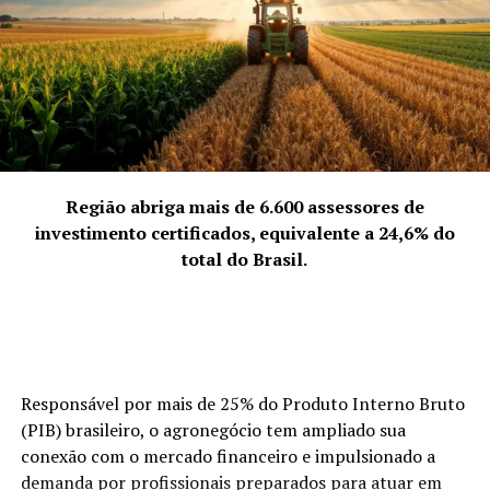
CNPJ de sucesso, existe uma trajetória de superação.
Além disso, temos hoje uma representatividade que
ultrapassa os limites da cidade, alcançando esferas
estaduais.”
4. A força coletiva que representam
“Representamos a quebra da solidão empreendedora.
Empreender pode ser um fardo se feito isoladamente,
mas, coletivamente, torna-se uma jornada
Região abriga mais de 6.600 assessores de
enriquecedora. Discutimos abertamente os desafios da
investimento certificados, equivalente a 24,6% do
‘mulher multitarefa’ e transformamos essas dores em
total do Brasil.
soluções compartilhadas. Nossa força vem da união:
quando uma de nós cresce, o grupo todo sobe de nível.
Somos uma rede de apoio que prova, diariamente, que o
talento feminino é um dos maiores motores da
economia de Palhoça.”
Responsável por mais de 25% do Produto Interno Bruto
(PIB) brasileiro, o agronegócio tem ampliado sua
ACIP Mulher.
conexão com o mercado financeiro e impulsionado a
demanda por profissionais preparados para atuar em