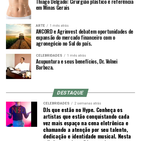
Thiago Delgado: Cirurgião plástico é referência
agulhas. Trata-se de um pequeno tubo plástico
em Minas Gerais
descartável dentro do qual corre a agulha. A leve
Sobre a ANCORD
pressão da ponta do mandril sobre a pele ajuda a reduzir
a dor da entrada, mas acupunturistas muito experientes
ARTE
1 mês atrás
Com mais de 50 anos de atuação, a ANCORD (Associação
ANCORD e Agrinvest debatem oportunidades de
muitas vezes optam por inserir a agulha em um
Nacional das Corretoras e Distribuidoras de Títulos e
expansão do mercado financeiro com o
movimento rápido à mão livre até a profundidade
agronegócio no Sul do país.
Valores Mobiliários, Câmbio e Mercadorias) se
indicada, o que não é possível com o mandril (a
consolidou como a mais representativa Associação da
diferença entre o comprimento do mandril e da agulha é
CELEBRIDADES
1 mês atrás
Indústria de Intermediação. É também reconhecida pela
Acupuntura e seus benefícios, Dr. Volnei
o quanto se conseguirá inserir da agulha no primeiro
qualidade de suas iniciativas educacionais e, por conta de
Barboza.
movimento).
sua experiência, modernos processos e constantes
investimentos em tecnologia, se tornou uma referência
do mercado financeiro e de capitais como Entidade
DESTAQUE
Certificadora e Credenciadora.
Sensação de qi
CELEBRIDADES
2 semanas atrás
DJs que estão no Hype. Conheça os
Sobre a Agrinvest Commodities
De-qi (Chinês: 得气; pinyin: dé qì; “chegada de qi”) se
artistas que estão conquistando cada
refere a uma alegada sensação de torpor, distensão ou
vez mais espaço na cena eletrônica e
A Agrinvest Commodities é referência em inteligência de
formigamento elétrico no local da agulha. Se essa
chamando a atenção por seu talento,
mercado e gestão de risco para o agronegócio brasileiro,
sensação não ocorre, então se justifica dizendo que o
dedicação e identidade musical. Nesta
conectando produtores, indústrias e o mercado