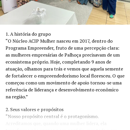
das redes sociais da Gender Matters
clicando aqui.
Para saber mais,
acesse:
https://www.instagram.com/gendermatters.pt/
1. A história do grupo
Sobre a Gender Matters
: uma organização
“O Núcleo ACIP Mulher nasceu em 2017, dentro do
comprometida com a promoção da igualdade de género
Programa Empreender, fruto de uma percepção clara:
em Portugal, através de iniciativas educativas, de
as mulheres empresárias de Palhoça precisavam de um
sensibilização e de advocacia.
ecossistema próprio. Hoje, completando 9 anos de
Sobre a WEMKT360:
A agência WeMKT360 possui
atuação, olhamos para trás e vemos que aquela semente
expertise nas áreas de marketing, criação de estratégias
de fortalecer o empreendedorismo local floresceu. O que
e ações com influenciadores digitais. Seu core business
começou como um movimento de apoio tornou-se uma
propõe ser mais que uma agência tradicional e sim um
referência de liderança e desenvolvimento econômico
braço estratégico das organizações que atende, tendo
na região.”
dois grandes produtos em sua cartela: o marketing de
2. Seus valores e propósitos
influência para organizações de qualquer porte, e o
“Nosso propósito central é o protagonismo.
marketing digital em formato 360º para pequenos e
Acreditamos que, quando uma mulher lidera, ela
médios empreendedores.