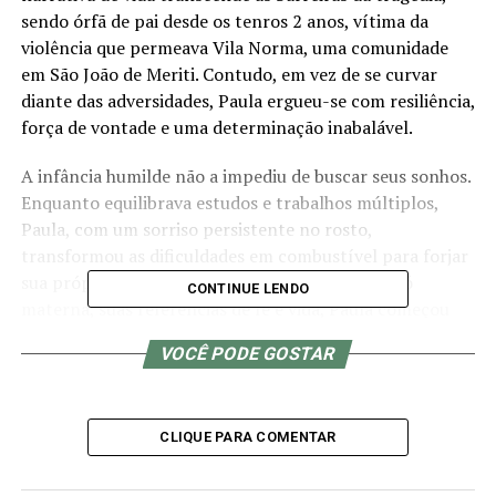
sendo órfã de pai desde os tenros 2 anos, vítima da
violência que permeava Vila Norma, uma comunidade
em São João de Meriti. Contudo, em vez de se curvar
diante das adversidades, Paula ergueu-se com resiliência,
força de vontade e uma determinação inabalável.
A infância humilde não a impediu de buscar seus sonhos.
Enquanto equilibrava estudos e trabalhos múltiplos,
Paula, com um sorriso persistente no rosto,
transformou as dificuldades em combustível para forjar
sua própria trajetória. Criada pela mãe e pela avó
CONTINUE LENDO
materna, suas referências de fé e vida, Paula começou
sua jornada missionária aos 12 anos. Nessa fase inicial,
VOCÊ PODE GOSTAR
ela dedicava-se a levar alegria, amor e esperança a
diversas comunidades da Baixada Fluminense, guiada
pela Palavra de Salvação.
CLIQUE PARA COMENTAR
Embora seu desejo inicial tenha sido seguir a carreira de
delegada, influenciada principalmente por seus