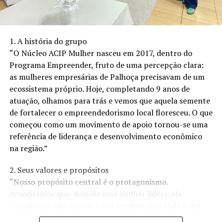
vans, ônibus, blindados, micro-ônibus, transfers, trens,
hospedagens charmosas e inesquecíveis, pacotes
exclusivos – a PHAM TURISMO se destaca pela
qualidade, conforto, comodidade, discrição e preços
1. A história do grupo
acessíveis.
“O Núcleo ACIP Mulher nasceu em 2017, dentro do
Programa Empreender, fruto de uma percepção clara:
as mulheres empresárias de Palhoça precisavam de um
ecossistema próprio. Hoje, completando 9 anos de
atuação, olhamos para trás e vemos que aquela semente
de fortalecer o empreendedorismo local floresceu. O que
começou como um movimento de apoio tornou-se uma
referência de liderança e desenvolvimento econômico
na região.”
2. Seus valores e propósitos
“Nosso propósito central é o protagonismo.
Acreditamos que, quando uma mulher lidera, ela
transforma não apenas o seu negócio, mas toda a sua
comunidade. Nossos valores são pautados na