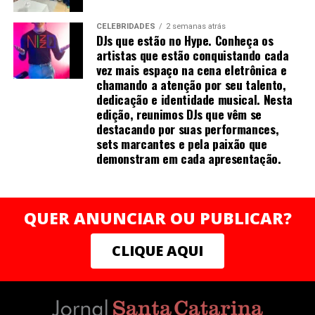
em commodities agrícolas.
manipulação inadequada. Se o de-qi não é
imediatamente sentido no local de inserção da agulha,
CELEBRIDADES
2 semanas atrás
DJs que estão no Hype. Conheça os
várias técnicas de manipulação costumam ser
artistas que estão conquistando cada
empregadas para promovê-la, como arrancar, sacudir e
vez mais espaço na cena eletrônica e
tremer.[61]
chamando a atenção por seu talento,
dedicação e identidade musical. Nesta
edição, reunimos DJs que vêm se
destacando por suas performances,
Uma vez que o de-qi é observado, técnicas podem ser
sets marcantes e pela paixão que
demonstram em cada apresentação.
utilizadas para “influenciar” o de-qi: por exemplo,
através de certa manipulação, o de-qi pode,
supostamente, ser transferido do local da agulha para
locais mais distantes do corpo. Outras técnicas
QUER ANUNCIAR OU PUBLICAR?
objetivam “tonificar” (chinês: 补; pinyin: bǔ) ou “sedar”
(chinês: 泄; pinyin: xiè) o qi.
CLIQUE AQUI
As primeiras técnicas são usadas em padrões de
deficiência, as últimas em padrões de excesso de energia.
[61] O de-qi é mais importante na acupuntura chinesa,