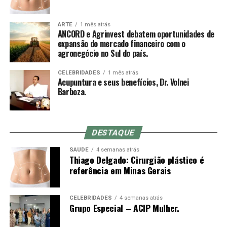
Sobre a ANCORD
pressão da ponta do mandril sobre a pele ajuda a reduzir
a dor da entrada, mas acupunturistas muito experientes
ARTE
1 mês atrás
Com mais de 50 anos de atuação, a ANCORD (Associação
ANCORD e Agrinvest debatem oportunidades de
muitas vezes optam por inserir a agulha em um
Nacional das Corretoras e Distribuidoras de Títulos e
expansão do mercado financeiro com o
movimento rápido à mão livre até a profundidade
agronegócio no Sul do país.
Valores Mobiliários, Câmbio e Mercadorias) se
indicada, o que não é possível com o mandril (a
consolidou como a mais representativa Associação da
diferença entre o comprimento do mandril e da agulha é
CELEBRIDADES
1 mês atrás
Indústria de Intermediação. É também reconhecida pela
Acupuntura e seus benefícios, Dr. Volnei
o quanto se conseguirá inserir da agulha no primeiro
qualidade de suas iniciativas educacionais e, por conta de
Barboza.
movimento).
sua experiência, modernos processos e constantes
investimentos em tecnologia, se tornou uma referência
do mercado financeiro e de capitais como Entidade
DESTAQUE
Certificadora e Credenciadora.
Sensação de qi
SAÚDE
4 semanas atrás
Thiago Delgado: Cirurgião plástico é
Sobre a Agrinvest Commodities
De-qi (Chinês: 得气; pinyin: dé qì; “chegada de qi”) se
referência em Minas Gerais
refere a uma alegada sensação de torpor, distensão ou
A Agrinvest Commodities é referência em inteligência de
formigamento elétrico no local da agulha. Se essa
mercado e gestão de risco para o agronegócio brasileiro,
sensação não ocorre, então se justifica dizendo que o
CELEBRIDADES
4 semanas atrás
Grupo Especial – ACIP Mulher.
conectando produtores, indústrias e o mercado
acuponto não foi localizado corretamente, ou a agulha
financeiro por meio de análises, consultoria e operações
não foi inserida na profundidade correta, ou houve