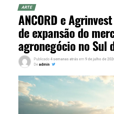
ARTE
ANCORD e Agrinvest
de expansão do merc
agronegócio no Sul d
Publicado
4 semanas atrás
em
9 de julho de 202
De
admin