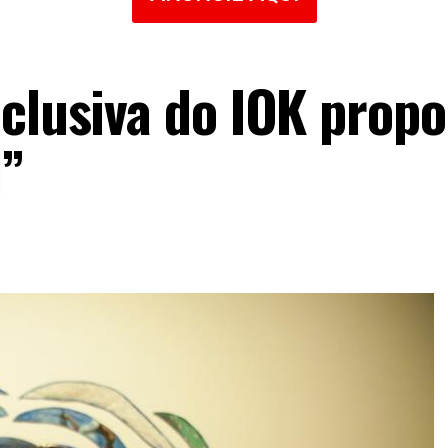
nclusiva do IOK prop
l”