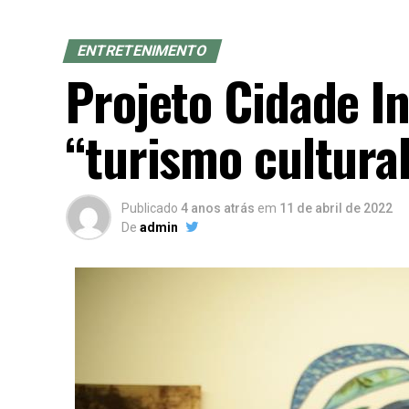
ENTRETENIMENTO
Projeto Cidade I
“turismo cultura
Publicado
4 anos atrás
em
11 de abril de 2022
De
admin