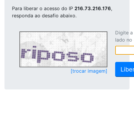
Para liberar o acesso
do IP
216.73.216.176
,
responda ao desafio abaixo.
Digite 
lado no
[trocar imagem]