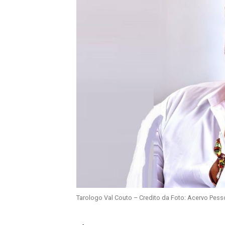
Tarologo Val Couto – Credito da Foto: Acervo Pess