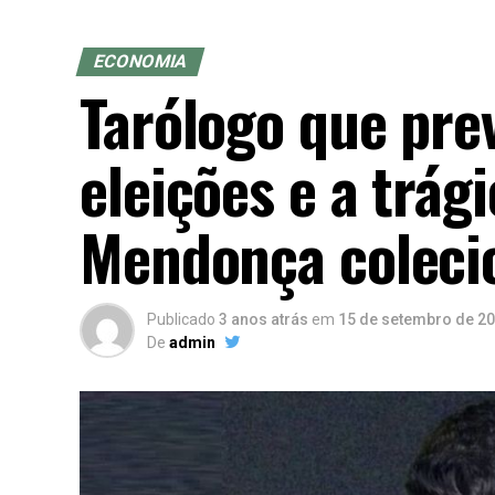
ECONOMIA
Tarólogo que prev
eleições e a trág
Mendonça coleci
Publicado
3 anos atrás
em
15 de setembro de 2
De
admin