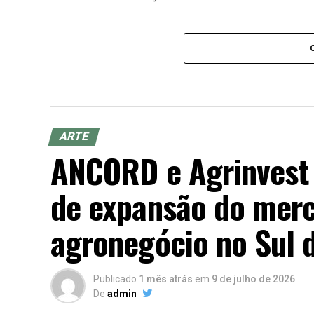
ARTE
ANCORD e Agrinvest
de expansão do merc
agronegócio no Sul d
Publicado
1 mês atrás
em
9 de julho de 2026
De
admin