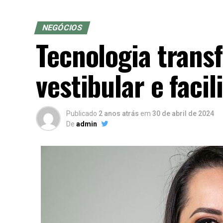
NEGÓCIOS
Tecnologia trans
vestibular e faci
Publicado
2 anos atrás
em
30 de abril de 2024
De
admin