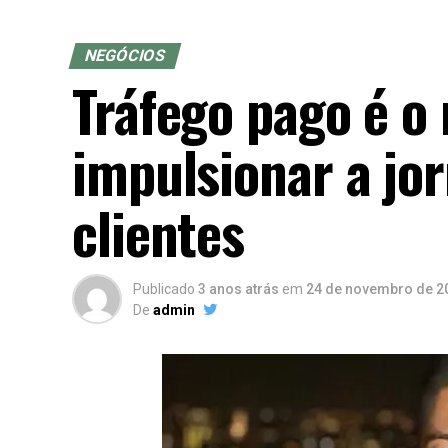
NEGÓCIOS
Tráfego pago é o
impulsionar a jo
clientes
Publicado
3 anos atrás
em
24 de novembro de 2
De
admin