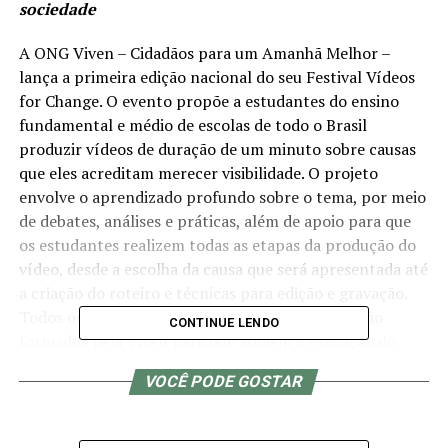
sociedade
A ONG Viven – Cidadãos para um Amanhã Melhor –
lança a primeira edição nacional do seu Festival Vídeos
for Change. O evento propõe a estudantes do ensino
fundamental e médio de escolas de todo o Brasil
produzir vídeos de duração de um minuto sobre causas
que eles acreditam merecer visibilidade. O projeto
envolve o aprendizado profundo sobre o tema, por meio
de debates, análises e práticas, além de apoio para que
os estudantes realizem todas as etapas da produção do
vídeo, desde a escolha da causa que será apresentada até
a criação do roteiro e técnicas para edição e gravação.
Todos os professores dos alunos participantes são
CONTINUE LENDO
formados pela Viven para que apoiem a execução do
projeto.
VOCÊ PODE GOSTAR
Em 2022, a Viven organizou 12 festivais regionais do
Desafio Videos for Change, abrangendo 16 localidades