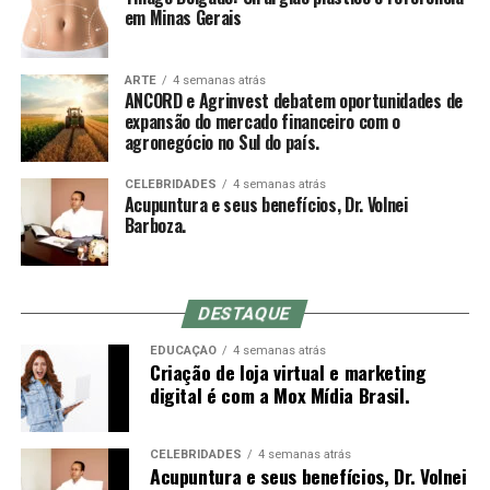
em Minas Gerais
Sobre a ANCORD
ARTE
4 semanas atrás
ANCORD e Agrinvest debatem oportunidades de
expansão do mercado financeiro com o
Com mais de 50 anos de atuação, a ANCORD (Associação
agronegócio no Sul do país.
Nacional das Corretoras e Distribuidoras de Títulos e
Valores Mobiliários, Câmbio e Mercadorias) se
CELEBRIDADES
4 semanas atrás
Acupuntura e seus benefícios, Dr. Volnei
consolidou como a mais representativa Associação da
Barboza.
Indústria de Intermediação. É também reconhecida pela
qualidade de suas iniciativas educacionais e, por conta de
sua experiência, modernos processos e constantes
DESTAQUE
investimentos em tecnologia, se tornou uma referência
do mercado financeiro e de capitais como Entidade
EDUCAÇÃO
4 semanas atrás
Certificadora e Credenciadora.
Criação de loja virtual e marketing
digital é com a Mox Mídia Brasil.
Sobre a Agrinvest Commodities
CELEBRIDADES
4 semanas atrás
A Agrinvest Commodities é referência em inteligência de
Acupuntura e seus benefícios, Dr. Volnei