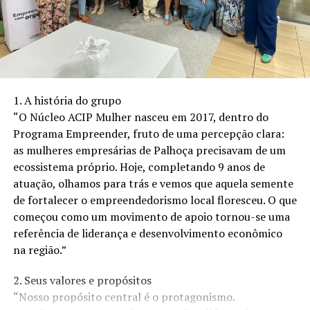
fundadora da Viven. “Com isso, os estudantes se
aprofundam em temas que julgam relevantes e
amplificam suas vozes e protagonismo”, complementa.
O trabalho da Viven teve origem na High Resolves,
organização pioneira que, desde 2005, tem como missão
1. A história do grupo
viabilizar a educação cidadã por meio de metodologias
“O Núcleo ACIP Mulher nasceu em 2017, dentro do
inovadoras na Austrália e em outros países espalhados
Programa Empreender, fruto de uma percepção clara:
pelo mundo. O trabalho utiliza conceitos da
as mulheres empresárias de Palhoça precisavam de um
neurociência, Teoria dos Jogos e Economia
ecossistema próprio. Hoje, completando 9 anos de
Comportamental, com resultados comprovados na
atuação, olhamos para trás e vemos que aquela semente
prática. Atualmente, a High Resolves e a Viven fazem
de fortalecer o empreendedorismo local floresceu. O que
parte da Accelerator, uma organização mundial.
começou como um movimento de apoio tornou-se uma
referência de liderança e desenvolvimento econômico
“A proposta da Viven é promover a educação cidadã, por
na região.”
meio de vivências, pois acreditamos que é preciso sentir
para transformar. Para isso, usamos atividades como
2. Seus valores e propósitos
jogos, roda de conversa e outras experiências para que
“Nosso propósito central é o protagonismo.
os estudantes ampliem o seu olhar sobre a sociedade e