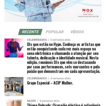
anos de experiência nos mercados de commodities
CONTATO:
agrícolas e derivativos, Vanin atende atualmente
grandes fundos de investimento no Brasil e na China,
Site:https://moxmidia.com.br/
além de trading companies, oferecendo análises e
E-mail: moxmidia@moxmidia.com.br
estratégias para a gestão de riscos e oportunidades no
Telefone/ Whatsapp:
(41) 9 9735-5599
agronegócio.
RECENTE
POPULAR
VÍDEOS
CELEBRIDADES
2 semanas atrás
O evento será realizado de forma presencial, às 19h,
DJs que estão no Hype. Conheça os artistas que
com participação gratuita mediante inscrição prévia e
estão conquistando cada vez mais espaço na
cena eletrônica e chamando a atenção por seu
vagas limitadas.
talento, dedicação e identidade musical. Nesta
edição, reunimos DJs que vêm se destacando
Serviço:
por suas performances, sets marcantes e pela
Evento: Encontro de profissionais do mercado
paixão que demonstram em cada apresentação.
financeiro que querem crescer no agro
CELEBRIDADES
4 semanas atrás
Data e horário: 8 de julho de 2026 (terça-feira), às
Grupo Especial – ACIP Mulher.
19h
Local: Agrinvest Commodities — Curitiba (PR)
Gratuito, com inscrições limitadas
SAÚDE
4 semanas atrás
Inscrições: https://link.agrinvest.agr.br/43SdCUw
Thiago Delgado: Cirurgião plástico é referência