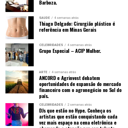
mercado e gestão de risco para o agronegócio brasileiro,
Barboza.
conectando produtores, indústrias e o mercado
financeiro por meio de análises, consultoria e operações
SAÚDE
4 semanas atrás
em commodities agrícolas.
Thiago Delgado: Cirurgião plástico é
referência em Minas Gerais
CELEBRIDADES
4 semanas atrás
Grupo Especial – ACIP Mulher.
ARTE
4 semanas atrás
ANCORD e Agrinvest debatem
oportunidades de expansão do mercado
financeiro com o agronegócio no Sul do
país.
CELEBRIDADES
2 semanas atrás
DJs que estão no Hype. Conheça os
artistas que estão conquistando cada
vez mais espaço na cena eletrônica e