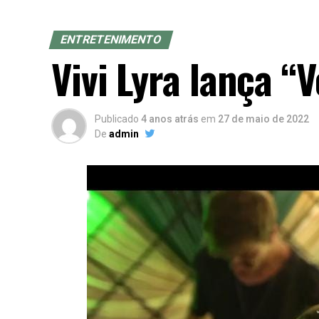
ENTRETENIMENTO
Vivi Lyra lança “
Publicado
4 anos atrás
em
27 de maio de 2022
De
admin