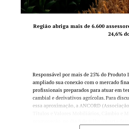
Região abriga mais de 6.600 assessore
24,6% do
Responsável por mais de 25% do Produto In
ampliado sua conexão com o mercado fina
profissionais preparados para atuar em t
cambial e derivativos agrícolas. Para disc
essa aproximação, a ANCORD (Associação 
Títulos e Valores Mobiliários, Câmbio e 
promoverão, no dia 8 de julho (quarta-feira
profissionais do mercado financeiro que q