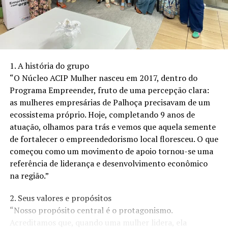
relíquias do automobilismo. “Vale destacar que o
mercado de carros antigos no Brasil está em alta,
movimentando cerca de R$32,6 bilhões em apenas um
ano, de acordo com a última pesquisa da Federação
Brasileira de Veículos Antigos (FBVA)”, fala Paulo
1. A história do grupo
Miranda ao ressaltar que na Expo Peças 2023,
“O Núcleo ACIP Mulher nasceu em 2017, dentro do
“conseguimos reunir os maiores colecionadores e
Programa Empreender, fruto de uma percepção clara:
atender às expectativas do público que é apaixonado por
as mulheres empresárias de Palhoça precisavam de um
automobilismo”.
ecossistema próprio. Hoje, completando 9 anos de
atuação, olhamos para trás e vemos que aquela semente
de fortalecer o empreendedorismo local floresceu. O que
começou como um movimento de apoio tornou-se uma
referência de liderança e desenvolvimento econômico
na região.”
2. Seus valores e propósitos
“Nosso propósito central é o protagonismo.
Acreditamos que, quando uma mulher lidera, ela