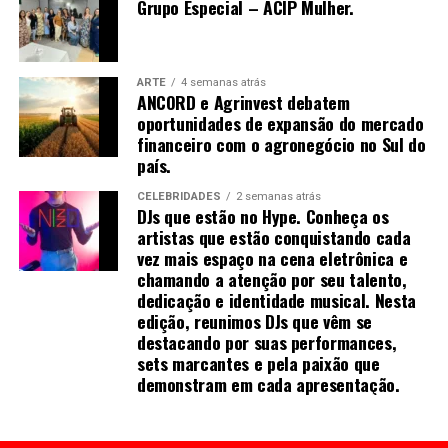
Grupo Especial – ACIP Mulher.
conectando produtores, indústrias e o mercado
acuponto não foi localizado corretamente, ou a agulha
financeiro por meio de análises, consultoria e operações
não foi inserida na profundidade correta, ou houve
em commodities agrícolas.
manipulação inadequada. Se o de-qi não é
imediatamente sentido no local de inserção da agulha,
ARTE
4 semanas atrás
ANCORD e Agrinvest debatem
várias técnicas de manipulação costumam ser
oportunidades de expansão do mercado
empregadas para promovê-la, como arrancar, sacudir e
financeiro com o agronegócio no Sul do
tremer.[61]
país.
CELEBRIDADES
2 semanas atrás
DJs que estão no Hype. Conheça os
artistas que estão conquistando cada
Uma vez que o de-qi é observado, técnicas podem ser
vez mais espaço na cena eletrônica e
utilizadas para “influenciar” o de-qi: por exemplo,
chamando a atenção por seu talento,
através de certa manipulação, o de-qi pode,
dedicação e identidade musical. Nesta
supostamente, ser transferido do local da agulha para
edição, reunimos DJs que vêm se
destacando por suas performances,
locais mais distantes do corpo. Outras técnicas
sets marcantes e pela paixão que
objetivam “tonificar” (chinês: 补; pinyin: bǔ) ou “sedar”
demonstram em cada apresentação.
(chinês: 泄; pinyin: xiè) o qi.
As primeiras técnicas são usadas em padrões de