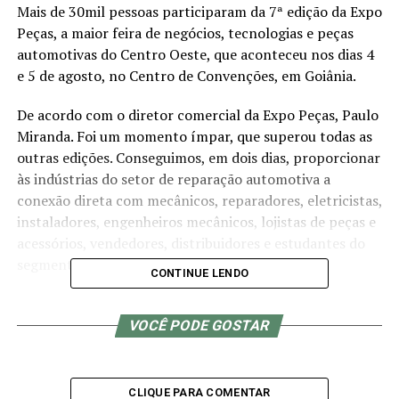
Mais de 30mil pessoas participaram da 7ª edição da Expo
Peças, a maior feira de negócios, tecnologias e peças
automotivas do Centro Oeste, que aconteceu nos dias 4
e 5 de agosto, no Centro de Convenções, em Goiânia.
De acordo com o diretor comercial da Expo Peças, Paulo
Miranda. Foi um momento ímpar, que superou todas as
outras edições. Conseguimos, em dois dias, proporcionar
às indústrias do setor de reparação automotiva a
conexão direta com mecânicos, reparadores, eletricistas,
instaladores, engenheiros mecânicos, lojistas de peças e
acessórios, vendedores, distribuidores e estudantes do
segmento automotivo”, destaca ele.
CONTINUE LENDO
Além da oportunidade de formalizar grandes negócios, o
VOCÊ PODE GOSTAR
público teve acesso a uma programação repleta de
palestras e workshops, que proporcionou conhecimento
por meio de demonstrações de produtos inovadores e
CLIQUE PARA COMENTAR