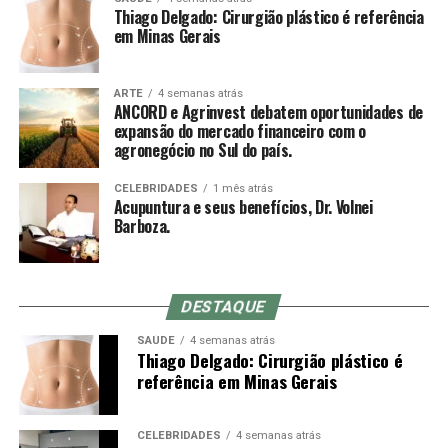
Thiago Delgado: Cirurgião plástico é referência
agulhas. Trata-se de um pequeno tubo plástico
em Minas Gerais
descartável dentro do qual corre a agulha. A leve
Sobre a ANCORD
pressão da ponta do mandril sobre a pele ajuda a reduzir
a dor da entrada, mas acupunturistas muito experientes
ARTE
4 semanas atrás
Com mais de 50 anos de atuação, a ANCORD (Associação
ANCORD e Agrinvest debatem oportunidades de
muitas vezes optam por inserir a agulha em um
Nacional das Corretoras e Distribuidoras de Títulos e
expansão do mercado financeiro com o
movimento rápido à mão livre até a profundidade
agronegócio no Sul do país.
Valores Mobiliários, Câmbio e Mercadorias) se
indicada, o que não é possível com o mandril (a
consolidou como a mais representativa Associação da
diferença entre o comprimento do mandril e da agulha é
CELEBRIDADES
1 mês atrás
Indústria de Intermediação. É também reconhecida pela
Acupuntura e seus benefícios, Dr. Volnei
o quanto se conseguirá inserir da agulha no primeiro
qualidade de suas iniciativas educacionais e, por conta de
Barboza.
movimento).
sua experiência, modernos processos e constantes
investimentos em tecnologia, se tornou uma referência
do mercado financeiro e de capitais como Entidade
DESTAQUE
Certificadora e Credenciadora.
Sensação de qi
SAÚDE
4 semanas atrás
Thiago Delgado: Cirurgião plástico é
Sobre a Agrinvest Commodities
De-qi (Chinês: 得气; pinyin: dé qì; “chegada de qi”) se
referência em Minas Gerais
refere a uma alegada sensação de torpor, distensão ou
A Agrinvest Commodities é referência em inteligência de
formigamento elétrico no local da agulha. Se essa
mercado e gestão de risco para o agronegócio brasileiro,
sensação não ocorre, então se justifica dizendo que o
CELEBRIDADES
4 semanas atrás