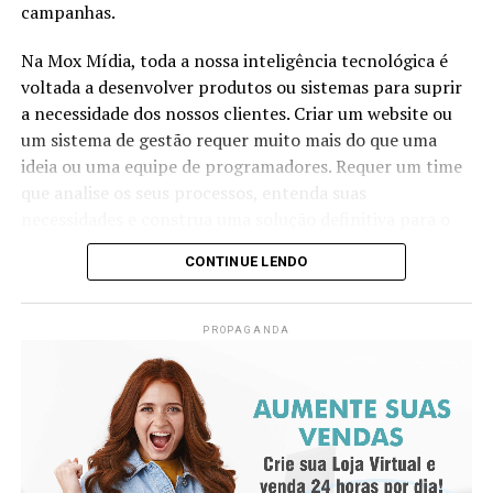
campanhas.
descartável dentro do qual corre a agulha. A leve
Sobre a ANCORD
pressão da ponta do mandril sobre a pele ajuda a reduzir
Na Mox Mídia, toda a nossa inteligência tecnológica é
a dor da entrada, mas acupunturistas muito experientes
Com mais de 50 anos de atuação, a ANCORD (Associação
voltada a desenvolver produtos ou sistemas para suprir
muitas vezes optam por inserir a agulha em um
Nacional das Corretoras e Distribuidoras de Títulos e
a necessidade dos nossos clientes. Criar um website ou
movimento rápido à mão livre até a profundidade
Valores Mobiliários, Câmbio e Mercadorias) se
um sistema de gestão requer muito mais do que uma
indicada, o que não é possível com o mandril (a
consolidou como a mais representativa Associação da
ideia ou uma equipe de programadores. Requer um time
diferença entre o comprimento do mandril e da agulha é
Indústria de Intermediação. É também reconhecida pela
que analise os seus processos, entenda suas
o quanto se conseguirá inserir da agulha no primeiro
qualidade de suas iniciativas educacionais e, por conta de
necessidades e construa uma solução definitiva para o
movimento).
sua experiência, modernos processos e constantes
seu problema.
CONTINUE LENDO
investimentos em tecnologia, se tornou uma referência
Um website precisa ter um conteúdo único, explicativo,
do mercado financeiro e de capitais como Entidade
vendedor e bem escrito. Mas não podemos esquecer de
Certificadora e Credenciadora.
Sensação de qi
PROPAGANDA
manter a estrutura perfeito para buscadores. Este é o
Sobre a Agrinvest Commodities
De-qi (Chinês: 得气; pinyin: dé qì; “chegada de qi”) se
segundo fator mais importante para o sucesso da sua
refere a uma alegada sensação de torpor, distensão ou
empresa no Google.
A Agrinvest Commodities é referência em inteligência de
formigamento elétrico no local da agulha. Se essa
mercado e gestão de risco para o agronegócio brasileiro,
Nossa preocupação é construir uma base sólida para
sensação não ocorre, então se justifica dizendo que o
conectando produtores, indústrias e o mercado
humanos e para a máquina, seguindo uma semântica
acuponto não foi localizado corretamente, ou a agulha