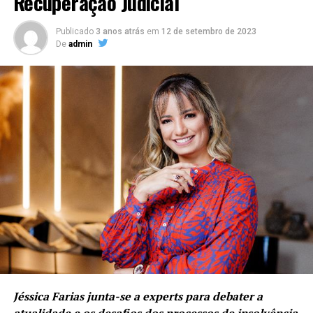
Recuperação Judicial
Publicado
3 anos atrás
em
12 de setembro de 2023
De
admin
Jéssica Farias junta-se a experts para debater a
atualidade e os desafios dos processos de insolvência