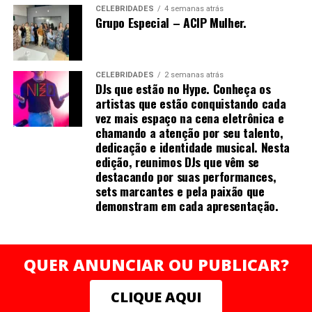
CELEBRIDADES
4 semanas atrás
doenças agudas, enquanto a moxabustão é usada para
Grupo Especial – ACIP Mulher.
tratar doenças crônicas.
A moxabustão pode ser direta (o cone é colocado
CELEBRIDADES
2 semanas atrás
diretamente sobre a pele e permite-se que ele queime a
DJs que estão no Hype. Conheça os
pele, produzindo uma bolha e, eventualmente, uma
artistas que estão conquistando cada
cicatriz) ou indireta (o cone é colocado sobre uma fatia
vez mais espaço na cena eletrônica e
de alho, gengibre ou outro vegetal, ou um cilindro de
chamando a atenção por seu talento,
dedicação e identidade musical. Nesta
moxa é mantido acima da pele, perto o bastante para
edição, reunimos DJs que vêm se
aquecer ou queimar a pele).
destacando por suas performances,
sets marcantes e pela paixão que
Ventosaterapia é uma antiga forma chinesa de medicina
demonstram em cada apresentação.
alternativa na qual é criada uma sucção local sobre a
pele; os praticantes acreditam que isso mobiliza um
curativo fluxo de sangue.
QUER ANUNCIAR OU PUBLICAR?
Eletroacupuntura é uma forma de acupuntura na qual
as agulhas são ligadas a um aparelho que gera pulsos
CLIQUE AQUI
elétricos contínuos (isso já foi descrito como,