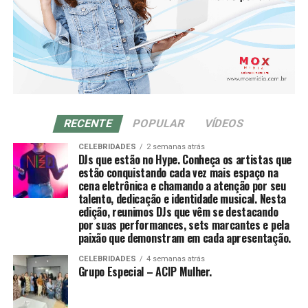
financeiro por meio de análises, consultoria e operações
ideal para indexar o seu site e trazer bons resultados
não foi inserida na profundidade correta, ou houve
em commodities agrícolas.
orgânicos.
manipulação inadequada. Se o de-qi não é
imediatamente sentido no local de inserção da agulha,
CONTATO:
várias técnicas de manipulação costumam ser
empregadas para promovê-la, como arrancar, sacudir e
Site:https://moxmidia.com.br/
tremer.[61]
E-mail: moxmidia@moxmidia.com.br
Telefone/ Whatsapp:
(41) 9 9735-5599
RECENTE
POPULAR
VÍDEOS
CELEBRIDADES
2 semanas atrás
Uma vez que o de-qi é observado, técnicas podem ser
DJs que estão no Hype. Conheça os artistas que
utilizadas para “influenciar” o de-qi: por exemplo,
estão conquistando cada vez mais espaço na
através de certa manipulação, o de-qi pode,
cena eletrônica e chamando a atenção por seu
talento, dedicação e identidade musical. Nesta
supostamente, ser transferido do local da agulha para
edição, reunimos DJs que vêm se destacando
locais mais distantes do corpo. Outras técnicas
por suas performances, sets marcantes e pela
objetivam “tonificar” (chinês: 补; pinyin: bǔ) ou “sedar”
paixão que demonstram em cada apresentação.
(chinês: 泄; pinyin: xiè) o qi.
CELEBRIDADES
4 semanas atrás
Grupo Especial – ACIP Mulher.
As primeiras técnicas são usadas em padrões de
deficiência, as últimas em padrões de excesso de energia.