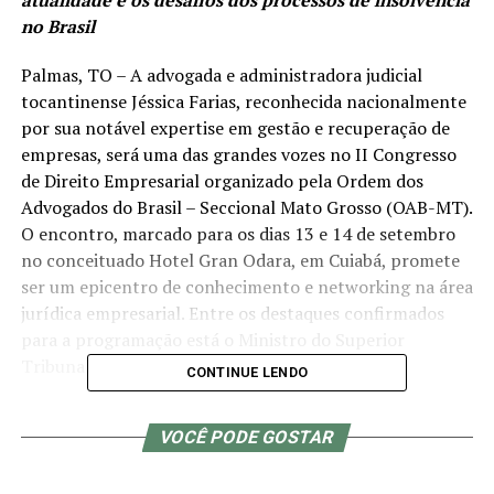
no Brasil
Palmas, TO – A advogada e administradora judicial
tocantinense Jéssica Farias, reconhecida nacionalmente
por sua notável expertise em gestão e recuperação de
empresas, será uma das grandes vozes no II Congresso
de Direito Empresarial organizado pela Ordem dos
Advogados do Brasil – Seccional Mato Grosso (OAB-MT).
O encontro, marcado para os dias 13 e 14 de setembro
no conceituado Hotel Gran Odara, em Cuiabá, promete
ser um epicentro de conhecimento e networking na área
jurídica empresarial. Entre os destaques confirmados
para a programação está o Ministro do Superior
Tribunal de Justiça Luís Felipe Salomão.
CONTINUE LENDO
“Será um grande evento do porte que o nosso Estado
VOCÊ PODE GOSTAR
comporta e merece, teremos aqui os mais renomados
palestrantes do Brasil para debater sobre vários temas
ligado ao direito empresarial, destacou o presidente da