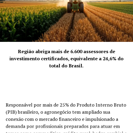
eficazes.”
O Painel 1 propõe uma análise aprofundada e
contemporânea sobre os temas de falência e
recuperação judicial, instigando os participantes a uma
reflexão crítica sobre os cenários atuais e futuros,
baseados em casos concretos e experiências práticas.
Região abriga mais de 6.600 assessores de
“Estamos em um momento crucial para o direito
investimento certificados, equivalente a 24,6% do
empresarial brasileiro, e é um privilégio poder contribuir
total do Brasil.
para esse diálogo em um evento tão representativo.
Certamente, será uma troca de conhecimento muito rica
para todos os envolvidos,” complementa Dra. Farias.
TÓPICOS RELACIONADOS
Responsável por mais de 25% do Produto Interno Bruto
A SEGUIR
(PIB) brasileiro, o agronegócio tem ampliado sua
Unifamma celebra 23 anos de compromisso com a
conexão com o mercado financeiro e impulsionado a
educação e a comunidade
demanda por profissionais preparados para atuar em
NÃO PERCA