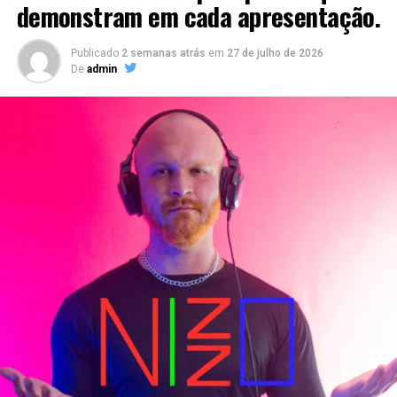
demonstram em cada apresentação.
Publicado
2 semanas atrás
em
27 de julho de 2026
De
admin
O orixá Exú sempre é homenageado pelas escolas de
samba em seus carnavais. É comum o sambista e o
público geral assistirem as escolas apresentando
alegorias, alas, camisetas, destaques, comissões de
frente e até artistas performáticos. Todo ano, a entidade
é exaltada nos enredos afroreligiosos, afinal é conhecida
como o guardião do “povo da rua”.
“Carnaval é novidade, é criatividade e, durante minhas
pesquisas para composição de samba-enredo, eu tinha
visto esse trabalho e achei magnífico. Uma releitura de
Exú com muita personalidade e algo que eu nunca tinha