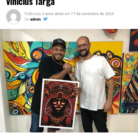
Vinícius Targa
Publicado
3 anos atrás
em
17 de novembro de 2023
De
admin