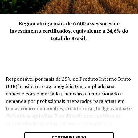
4. A força coletiva que representam
“Out of the Shadows”, reforçando sua proposta
“Representamos a quebra da solidão empreendedora.
inovadora e sua constante evolução como artista.
Empreender pode ser um fardo se feito isoladamente,
mas, coletivamente, torna-se uma jornada
Região abriga mais de 6.600 assessores de
Instagram: @_wolf_dj
enriquecedora. Discutimos abertamente os desafios da
investimento certificados, equivalente a 24,6% do
Contato: +55 (51) 8310-4633
‘mulher multitarefa’ e transformamos essas dores em
total do Brasil.
soluções compartilhadas. Nossa força vem da união:
quando uma de nós cresce, o grupo todo sobe de nível.
Somos uma rede de apoio que prova, diariamente, que o
talento feminino é um dos maiores motores da
economia de Palhoça.”
Responsável por mais de 25% do Produto Interno Bruto
(PIB) brasileiro, o agronegócio tem ampliado sua
ACIP Mulher.
conexão com o mercado financeiro e impulsionado a
demanda por profissionais preparados para atuar em
temas como commodities, crédito rural, hedge cambial e
derivativos agrícolas. Para discutir esse cenário e as
oportunidades geradas por essa aproximação, a
ANCORD (Associação Nacional das Corretoras e
CONTINUE LENDO