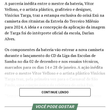
A parceria inédita entre o mestre da bateria, Vitor
Velloso, e o artista plástico, grafiteiro e designer,
Vinícius Targa, traz a estampa exclusiva do orixá Exú na
camiseta dos ritmistas da Estrela do Terceiro Milênio
para 2024. A ideia e a concepção da aplicação da imagem
de Targa foi do intérprete oficial da escola, Darlan
Alves.
Os componentes da bateria vão estrear a nova camiseta
durante o lançamento do CD da Liga das Escolas de
Samba no dia 02 de dezembro e nos ensaios técnicos,
marcados para os dias 14 e 28 de janeiro. A ação inédita
entre o mestre Vitor Velloso e o artista plástico Vinícius
Targa traz, pela primeira vez para o Carnaval de São
Paulo, uma criação única da releitura do orixá Exú.
CONTINUE LENDO
“Sempre quando penso em algo para bateria converso
com alguns parceiros e quando Darlan me apresentou
VOCÊ PODE GOSTAR
essa imagem, eu falei: ‘É isso!’. Fomos conversar com o