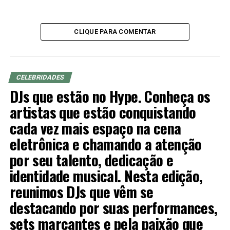
Targa e tudo fluiu. Assim que lançamos a camisa nas
redes sociais da escola e da bateria foi uma explosão com
milhares de compartilhamentos e pedidos para compra.
CLIQUE PARA COMENTAR
Os ritmistas amaram, todo mundo amou”, celebra Vitor.
CELEBRIDADES
DJs que estão no Hype. Conheça os
artistas que estão conquistando
cada vez mais espaço na cena
eletrônica e chamando a atenção
por seu talento, dedicação e
identidade musical. Nesta edição,
reunimos DJs que vêm se
destacando por suas performances,
sets marcantes e pela paixão que