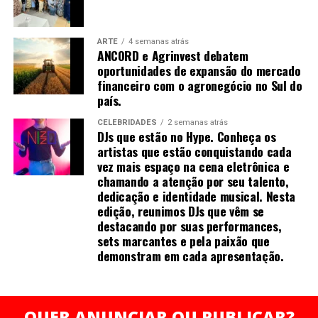
O evento será realizado de forma presencial, às 19h,
com participação gratuita mediante inscrição prévia e
ARTE
4 semanas atrás
ANCORD e Agrinvest debatem
vagas limitadas.
oportunidades de expansão do mercado
financeiro com o agronegócio no Sul do
Serviço:
país.
Evento: Encontro de profissionais do mercado
financeiro que querem crescer no agro
WELL THE DJ é apaixonado por música eletrônica desde
CELEBRIDADES
2 semanas atrás
DJs que estão no Hype. Conheça os
Data e horário: 8 de julho de 2026 (terça-feira), às
a adolescência, iniciou sua trajetória como DJ em 2020 e
artistas que estão conquistando cada
19h
atua profissionalmente há mais de 3 anos. Como DJ
vez mais espaço na cena eletrônica e
Local: Agrinvest Commodities — Curitiba (PR)
Open Format, destaca-se pelos estilos Pop, Funk, EDM,
chamando a atenção por seu talento,
Gratuito, com inscrições limitadas
House e Flashbacks.
dedicação e identidade musical. Nesta
edição, reunimos DJs que vêm se
Inscrições: https://link.agrinvest.agr.br/43SdCUw
destacando por suas performances,
Seu diferencial está na dedicação aos estudos e à
sets marcantes e pela paixão que
preparação de cada apresentação, buscando criar uma
demonstram em cada apresentação.
conexão única com o público. Um dos momentos mais
Sobre a ANCORD
marcantes da carreira foi tocar para quase 2 mil pessoas
durante o Carnaval.
Com mais de 50 anos de atuação, a ANCORD (Associação
QUER ANUNCIAR OU PUBLICAR?