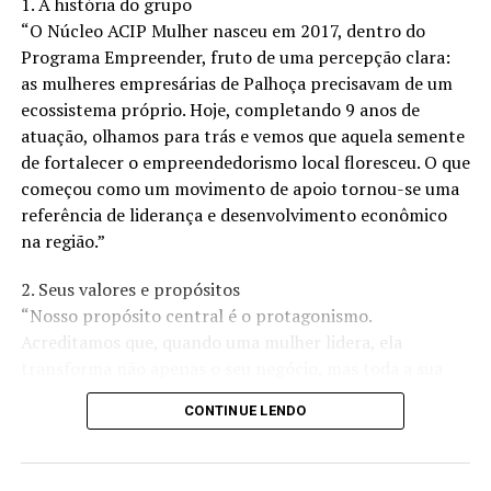
1. A história do grupo
“O Núcleo ACIP Mulher nasceu em 2017, dentro do
Programa Empreender, fruto de uma percepção clara:
as mulheres empresárias de Palhoça precisavam de um
ecossistema próprio. Hoje, completando 9 anos de
atuação, olhamos para trás e vemos que aquela semente
de fortalecer o empreendedorismo local floresceu. O que
começou como um movimento de apoio tornou-se uma
referência de liderança e desenvolvimento econômico
na região.”
2. Seus valores e propósitos
“Nosso propósito central é o protagonismo.
Acreditamos que, quando uma mulher lidera, ela
transforma não apenas o seu negócio, mas toda a sua
comunidade. Nossos valores são pautados na
CONTINUE LENDO
colaboração, na ética e no crescimento conjunto. Não
estamos aqui apenas para ‘fazer negócios’, mas para
criar um ambiente onde o desenvolvimento profissional