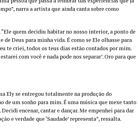
uma pessoa que passa a lembrar das experiências que já
tempo”, narra a artista que ainda canta sobre como
 “Ele quem decidiu habitar no nosso interior, a ponto de
e de Deus para minha vida. É como se Ele olhasse para
 eu te criei, todos os teus dias estão contados por mim.
estarei com você e nada pode nos separar’. Oro para que
dma Ely se entregou totalmente na produção do
ação de um sonho para mim. É uma música que mexe tanto
Decidi encenar, cantar e dançar. Me empenhei para dar
ão e verdade que ‘Saudade’ representa”, ressalta.