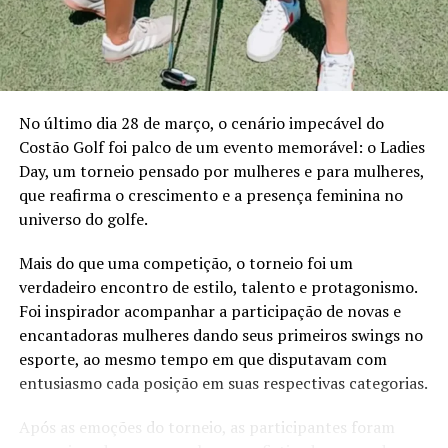
A participação da ANCORD reforça a importância da
NÃO PERCA
capacitação contínua em um mercado em constante
Cantora Kedma Ely lança “Saudade”, seu segundo single
nas plataformas digitais
transformação. Representando a entidade, Orlando
Junior, Diretor de Certificação e Educação Continuada,
abordará como o desenvolvimento de novas
No último dia 28 de março, o cenário impecável do
competências pode preparar os profissionais para atuar
Costão Golf foi palco de um evento memorável: o Ladies
em segmentos estratégicos da economia brasileira e
Day, um torneio pensado por mulheres e para mulheres,
acompanhar a evolução das demandas dos investidores.
que reafirma o crescimento e a presença feminina no
Eduardo Vanin, Estrategista Sênior de Agricultura da
universo do golfe.
Marex e Analista do Complexo Soja, abordará o cenário
Mais do que uma competição, o torneio foi um
atual do agronegócio, as oportunidades que o setor abre
verdadeiro encontro de estilo, talento e protagonismo.
para assessores de investimento, os movimentos de
Foi inspirador acompanhar a participação de novas e
mercado que impactam investidores e como os
encantadoras mulheres dando seus primeiros swings no
profissionais podem ampliar as conversas com seus
esporte, ao mesmo tempo em que disputavam com
clientes a partir do repertório do agro. Com mais de 20
entusiasmo cada posição em suas respectivas categorias.
anos de experiência nos mercados de commodities
agrícolas e derivativos, Vanin atende atualmente
Após as emoções do torneio, as participantes foram
grandes fundos de investimento no Brasil e na China,