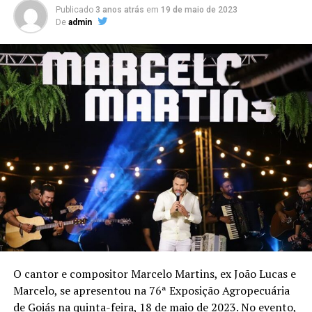
Publicado
3 anos atrás
em
19 de maio de 2023
De
admin
O cantor e compositor Marcelo Martins, ex João Lucas e
Marcelo, se apresentou na 76ª Exposição Agropecuária
de Goiás na quinta-feira, 18 de maio de 2023. No evento,