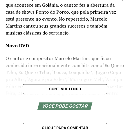
que acontece em Goiânia, o cantor fez a abertura da
casa de shows Ponto do Porco, que pela primeira vez
está presente no evento. No repertório, Marcelo
Martins cantou seus grandes sucessos e também
músicas clássicas do sertanejo.
Novo DVD
O cantor e compositor Marcelo Martins, que ficou
conhecido internacionalmente com hits como ‘Eu Quero
Tchu, Eu Quero Tcha’, ‘Louca, Louquinha’; ‘Joga o Copo
pro Alto’; ‘Agora é pra Valer’; ‘Morango e Mel’; ‘A culpa
é da cerveja’, lançou seu primeiro DVD solo Nesta sexta-
CONTINUE LENDO
feira, 21 de abril. O álbum, gravado em Goiânia dentro
do condomínio Aldeia do Vale, tem 10 faixas, sendo três
VOCÊ PODE GOSTAR
músicas inéditas e sete e Pout-pourri.
Entre os destaques estão “É você”; “Mesa de Lata” e
“Chorar fazendo amor”, que será a primeira música a ser
CLIQUE PARA COMENTAR