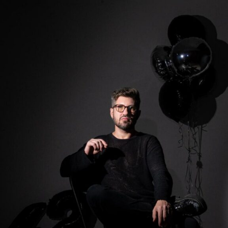
Sobre a ANCORD
Com mais de 50 anos de atuação, a ANCORD (Associação
Nacional das Corretoras e Distribuidoras de Títulos e
Valores Mobiliários, Câmbio e Mercadorias) se
consolidou como a mais representativa Associação da
Indústria de Intermediação. É também reconhecida pela
qualidade de suas iniciativas educacionais e, por conta de
sua experiência, modernos processos e constantes
investimentos em tecnologia, se tornou uma referência
do mercado financeiro e de capitais como Entidade
Certificadora e Credenciadora.
Sobre a Agrinvest Commodities
A Agrinvest Commodities é referência em inteligência de
mercado e gestão de risco para o agronegócio brasileiro,
conectando produtores, indústrias e o mercado
financeiro por meio de análises, consultoria e operações
em commodities agrícolas.