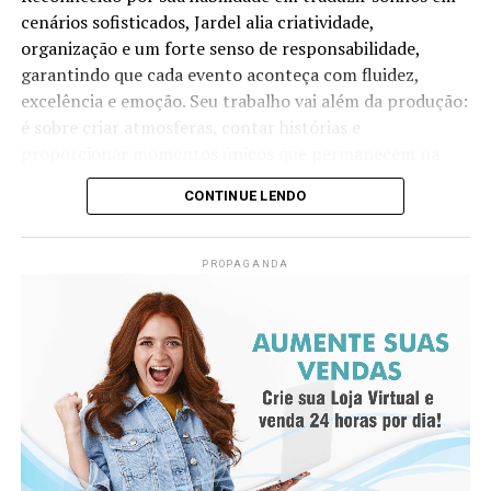
cenários sofisticados, Jardel alia criatividade,
organização e um forte senso de responsabilidade,
garantindo que cada evento aconteça com fluidez,
excelência e emoção. Seu trabalho vai além da produção:
é sobre criar atmosferas, contar histórias e
proporcionar momentos únicos que permanecem na
memória de todos os envolvidos.
CONTINUE LENDO
Versátil, também atua na produção de eventos sociais e
corporativos, sempre imprimindo identidade, estilo e
PROPAGANDA
alto padrão em cada projeto que assina.