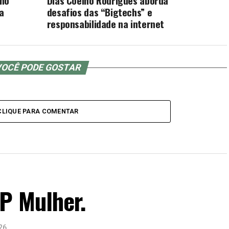
 no
Dias Coelho Rodrigues aborda
a
desafios das “Bigtechs” e
responsabilidade na internet
OCÊ PODE GOSTAR
CLIQUE PARA COMENTAR
P Mulher.
26