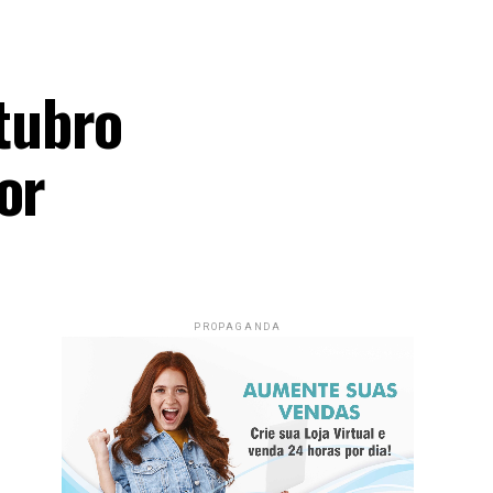
tubro
or
PROPAGANDA