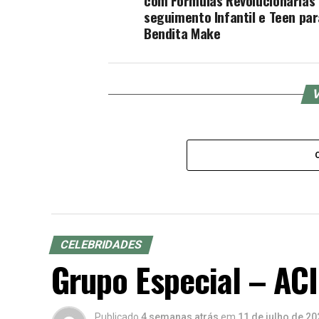
com Fórmulas Revolucionárias
seguimento Infantil e Teen par
Bendita Make
V
CELEBRIDADES
Grupo Especial – ACI
Publicado
4 semanas atrás
em
11 de julho de 20