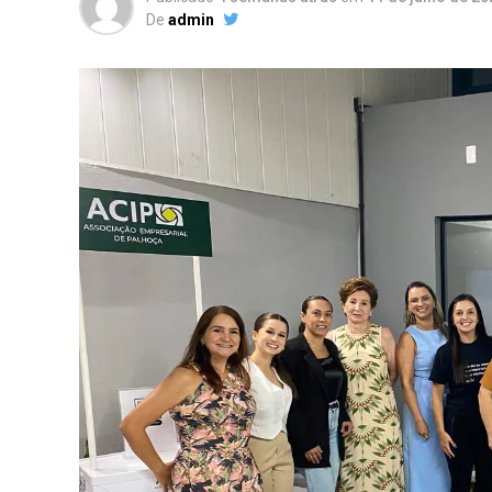
De
admin