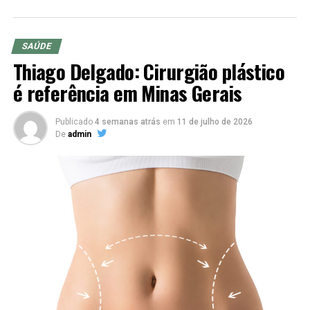
SAÚDE
Thiago Delgado: Cirurgião plástico
é referência em Minas Gerais
Publicado
4 semanas atrás
em
11 de julho de 2026
De
admin
Ebooks que Compartilham o Conhecimento:
Ernesto
Neto não apenas coloca em prática suas técnicas no
Instituto Ernesto Neto, mas também compartilha seu
conhecimento através de ebooks. Em suas obras, ele