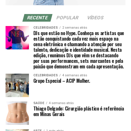
“A dor no pescoço costuma ser tratada como algo
várias técnicas de manipulação costumam ser
simples: má postura, tensão, excesso de tempo no
empregadas para promovê-la, como arrancar, sacudir e
computador. Mas, quando o incômodo persiste ou
RECENTE
POPULAR
VÍDEOS
tremer.[61]
começa a irradiar para os braços, o problema pode ser
CELEBRIDADES
2 semanas atrás
mais sério. A hérnia de disco cervical é uma das
DJs que estão no Hype. Conheça os artistas que
principais causas de dor incapacitante na região e
estão conquistando cada vez mais espaço na
merece atenção precoce”, afirma o Dr. Aragão.
cena eletrônica e chamando a atenção por seu
Uma vez que o de-qi é observado, técnicas podem ser
talento, dedicação e identidade musical. Nesta
utilizadas para “influenciar” o de-qi: por exemplo,
edição, reunimos DJs que vêm se destacando
A hérnia de disco ocorre quando um dos discos
através de certa manipulação, o de-qi pode,
por suas performances, sets marcantes e pela
intervertebrais — estruturas que funcionam como
supostamente, ser transferido do local da agulha para
paixão que demonstram em cada apresentação.
amortecedores entre as vértebras — se desloca ou se
locais mais distantes do corpo. Outras técnicas
CELEBRIDADES
4 semanas atrás
rompe, comprimindo nervos ou mesmo a medula
objetivam “tonificar” (chinês: 补; pinyin: bǔ) ou “sedar”
Grupo Especial – ACIP Mulher.
espinhal, estrutura que transmite sinais do cérebro para
(chinês: 泄; pinyin: xiè) o qi.
o corpo. O impacto pode ser devastador para funções
motoras e sensoriais.
As primeiras técnicas são usadas em padrões de
SAÚDE
4 semanas atrás
deficiência, as últimas em padrões de excesso de energia.
Thiago Delgado: Cirurgião plástico é referência
Um dos sinais mais preocupantes, segundo o
[61] O de-qi é mais importante na acupuntura chinesa,
em Minas Gerais
especialista, é a dor que se irradia do pescoço pelo
enquanto os pacientes ocidentais e japoneses podem
ombro em direção ao braço, frequentemente
não considerá-lo uma parte necessária do tratamento.
ARTE
1 mês atrás