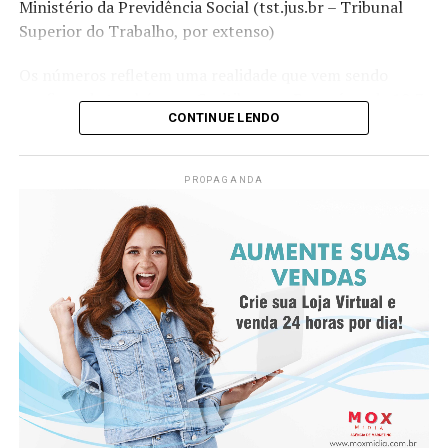
Ministério da Previdência Social (tst.jus.br – Tribunal
muitas vezes optam por inserir a agulha em um
Superior do Trabalho, por extenso)
movimento rápido à mão livre até a profundidade
indicada, o que não é possível com o mandril (a
Os números refletem uma realidade que vem sendo
diferença entre o comprimento do mandril e da agulha é
confirmada também em Curitiba e no Paraná, onde 10,7
o quanto se conseguirá inserir da agulha no primeiro
CONTINUE LENDO
mil trabalhadores foram afastados no segundo semestre
movimento).
de 2023 por problemas relacionados à coluna, com
destaque para a hérnia de disco entre as causas mais
PROPAGANDA
frequentes, segundo dados do INSS compilados pelo
governo estadual.
Sensação de qi
Diante desse cenário, o neurocirurgião Afonso Aragão,
De-qi (Chinês: 得气; pinyin: dé qì; “chegada de qi”) se
referência no tratamento de doenças da coluna, faz um
refere a uma alegada sensação de torpor, distensão ou
alerta firme para a população. Ele afirma que a hérnia de
formigamento elétrico no local da agulha. Se essa
disco cervical é uma condição que costuma ser
sensação não ocorre, então se justifica dizendo que o
subestimada, mas que pode evoluir para consequências
acuponto não foi localizado corretamente, ou a agulha
graves se não for identificada e tratada com rapidez e
não foi inserida na profundidade correta, ou houve
atenção.
manipulação inadequada. Se o de-qi não é
imediatamente sentido no local de inserção da agulha,