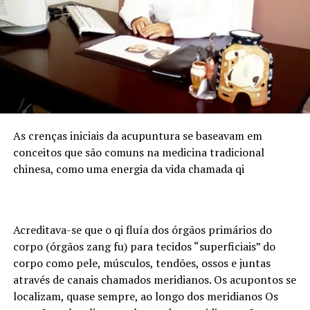
extraordinário ao revolucionar o tratamento de dores
crônicas e doenças autoimunes. Seu documentário
“A
Rota da Cura da Dor”
, ebooks e protocolos inovadores
têm sido fundamentais para promover resultados
eficazes e seguros no campo da saúde. Sua visão
visionária está deixando um legado transformador para
profissionais da saúde e pacientes em busca de uma vida
livre de dores e doenças.
As crenças iniciais da acupuntura se baseavam em
conceitos que são comuns na medicina tradicional
Contato de Imprensa: Instituto Ernesto Neto Av.
chinesa, como uma energia da vida chamada qi
Dante Michelini, 1.275, Jardim da Penha, Vitória
Contato pelo WhatsApp: 99634-4402 Instagram:
@ernesto.terapeutavix
Acreditava-se que o qi fluía dos órgãos primários do
TÓPICOS RELACIONADOS
corpo (órgãos zang fu) para tecidos “superficiais” do
corpo como pele, músculos, tendões, ossos e juntas
A SEGUIR
André Oliveira lança curso inédito no Brasil que vai
através de canais chamados meridianos. Os acupontos se
elevar o patamar de cuidados com pacientes
localizam, quase sempre, ao longo dos meridianos Os