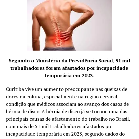
O sentido das agulhas, o tempo e a forma de estimulação
também podem variar conforme o tratamento
específico. Condições de excesso (de chi ou de xué) são
tratadas com estimulações menos vigorosas e pouco
demoradas, ao passo que condições de vazio ou
deficiência pedem manobras de entrada e retirada (não
se retira totalmente a agulha, apenas se dá pequenos
Segundo o Ministério da Previdência Social, 51 mil
solavancos para cima e para baixo), fricção (na parte
trabalhadores foram afastados por incapacidade
áspera da agulha), giros de um lado para outro ou
temporária em 2023.
mesmo pequenos petelecos na ponta exposta da agulha.
Curitiba vive um aumento preocupante nas queixas de
dores na coluna, especialmente na região cervical,
condição que médicos associam ao avanço dos casos de
É costume também utilizar um “mandril” para inserir as
hérnia de disco. A hérnia de disco já se tornou uma das
agulhas. Trata-se de um pequeno tubo plástico
principais causas de afastamento do trabalho no Brasil,
descartável dentro do qual corre a agulha. A leve
com mais de 51 mil trabalhadores afastados por
pressão da ponta do mandril sobre a pele ajuda a reduzir
incapacidade temporária em 2023, segundo dados do
a dor da entrada, mas acupunturistas muito experientes