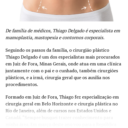
revela o método inventado que tem sido a chave para
alcançar resultados expressivos no tratamento de dores
crônicas e doenças autoimunes. Seus ebooks têm sido
considerados como um guia indispensável para
profissionais da saúde que buscam aprimorar suas
De família de médicos, Thiago Delgado é especialista em
habilidades de tratamento.
mamoplastia, mastopexia e contornos corporais.
Protocolos Inovadores para Profissionais da Saúde:
Seguindo os passos da família, o cirurgião plástico
Um dos grandes destaques da trajetória de
Ernesto Neto
Thiago Delgado é um dos especialistas mais procurados
é a criação de protocolos inovadores. Esses protocolos
em Juiz de Fora, Minas Gerais, onde atua em uma clínica
são projetados para ensinar profissionais da saúde a
juntamente com o pai e o cunhado, também cirurgiões
alcançarem resultados eficazes, rápidos e seguros em
plásticos, e a irmã, cirurgia geral que os auxilia nos
seus tratamentos para dores crônicas e doenças
procedimentos.
autoimunes. Com base em mais de 500 mil atendimentos
Formado em Juiz de Fora, Thiago fez especialização em
realizados, esses protocolos têm demonstrado uma taxa
cirurgia geral em Belo Horizonte e cirurgia plástica no
de sucesso impressionante.
Rio de Janeiro, além de cursos nos Estados Unidos e
Abordagem Profunda Integrativa:
O CEO enfatiza a
Canadá. “Sempre busquei trazer conhecimento para
importância de uma abordagem integrativa, para o
minha área. Em março deste ano vou para a República