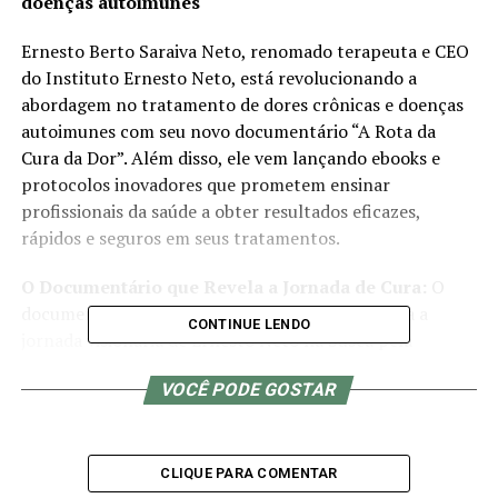
doenças autoimunes
Ernesto Berto Saraiva Neto, renomado terapeuta e CEO
do Instituto Ernesto Neto, está revolucionando a
abordagem no tratamento de dores crônicas e doenças
autoimunes com seu novo documentário “A Rota da
Cura da Dor”. Além disso, ele vem lançando ebooks e
protocolos inovadores que prometem ensinar
profissionais da saúde a obter resultados eficazes,
rápidos e seguros em seus tratamentos.
O Documentário que Revela a Jornada de Cura:
O
documentário
“A Rota da Cura da Dor”
apresenta a
CONTINUE LENDO
jornada visionária de Ernesto Neto na busca pela
compreensão das raízes das dores crônicas e doenças
VOCÊ PODE GOSTAR
autoimunes. O filme oferece uma perspectiva única
sobre suas técnicas exclusivas e inovadoras, revelando
como o terapeuta tem transformado vidas ao redor do
mundo com seus tratamentos revolucionários.
CLIQUE PARA COMENTAR