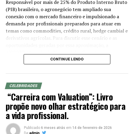
Responsável por mais de 25% do Produto Interno Bruto
(PIB) brasileiro, o agronegócio tem ampliado sua
conexão com o mercado financeiro e impulsionado a
demanda por profissionais preparados para atuar em
temas como commodities, crédito rural, hedge cambial e
derivativos agrícolas. Para discutir esse cenário e as
oportunidades geradas por essa aproximação, a
ANCORD (Associação Nacional das Corretoras e
Distribuidoras de Títulos e Valores Mobiliários, Câmbio e
CONTINUE LENDO
Mercadorias) e a Agrinvest Commodities promoverão,
no dia 8 de julho (quarta-feira), às 19h, em Curitiba (PR),
o Encontro de profissionais do mercado financeiro que
CELEBRIDADES
querem crescer no agro.
“Carreira com Valuation”: Livro
Voltado a profissionais e estudantes das áreas de
propõe novo olhar estratégico para
finanças, economia e agronegócio, o encontro
a vida profissional.
apresentará como o conhecimento sobre o agro pode
ampliar as possibilidades de atuação na indústria de
Publicado
6 meses atrás
em
14 de fevereiro de 2026
investimentos e contribuir para um atendimento mais
De
admin