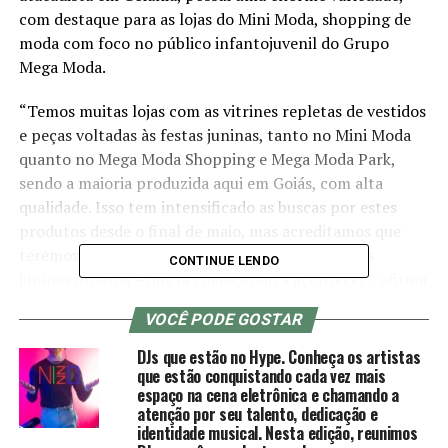
com destaque para as lojas do Mini Moda, shopping de
moda com foco no público infantojuvenil do Grupo
Mega Moda.
“Temos muitas lojas com as vitrines repletas de vestidos
e peças voltadas às festas juninas, tanto no Mini Moda
quanto no Mega Moda Shopping e Mega Moda Park,
sendo a maioria produzida aqui em Goiás, com alta
qualidade. Isso tem intensificado as buscas por estes
produtos desde o final de maio, mas acreditamos que
teremos ainda um alto pico na véspera das festas
CONTINUE LENDO
juninas infantis – que já começaram a acontecer”, afirma
Tássia Carvalho, Gerente de Marketing do Grupo Mega
VOCÊ PODE GOSTAR
Moda.
DJs que estão no Hype. Conheça os artistas
A expectativa do Grupo é que as vendas superem em
que estão conquistando cada vez mais
espaço na cena eletrônica e chamando a
30% o ano de 2022, quando já os números já haviam se
atenção por seu talento, dedicação e
equiparado aos de antes da pandemia.
identidade musical. Nesta edição, reunimos