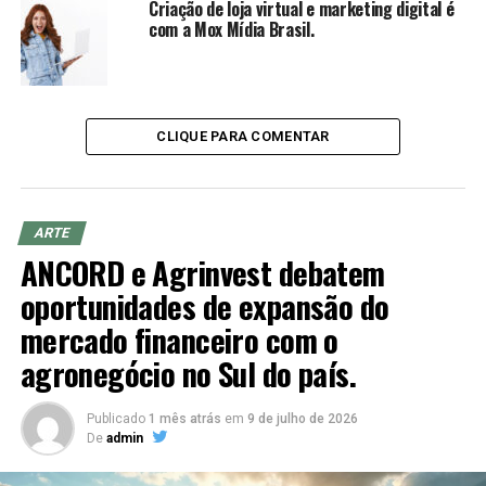
Criação de loja virtual e marketing digital é
com a Mox Mídia Brasil.
CLIQUE PARA COMENTAR
ARTE
Vicentina (
@vicentinamodainfantiloficial) Tem Opções
ANCORD e Agrinvest debatem
masculinas e femininas
oportunidades de expansão do
mercado financeiro com o
agronegócio no Sul do país.
Publicado
1 mês atrás
em
9 de julho de 2026
De
admin