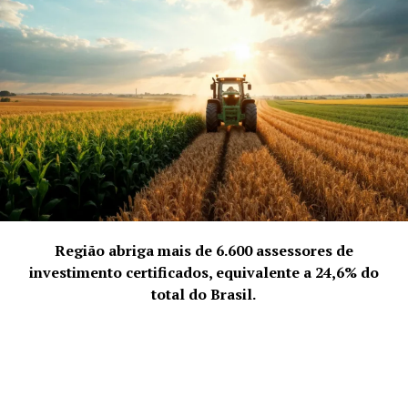
Região abriga mais de 6.600 assessores de
investimento certificados, equivalente a 24,6% do
Império Kids
(@imperiokidsgoiania) Tem opções
total do Brasil.
masculinas e femininas. Na foto colete, calça, cinto e
camisa xadrez