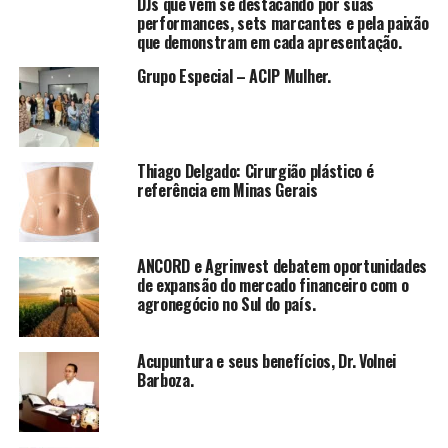
DJs que vêm se destacando por suas
Confira as opções juninas:
performances, sets marcantes e pela paixão
que demonstram em cada apresentação.
Menina sapeca
(@meninasapecamegamoda) A loja
Grupo Especial – ACIP Mulher.
oferece uma grande diversidade de laços de chapéus
estilizados para meninas.
Thiago Delgado: Cirurgião plástico é
referência em Minas Gerais
ANCORD e Agrinvest debatem oportunidades
de expansão do mercado financeiro com o
agronegócio no Sul do país.
Acupuntura e seus benefícios, Dr. Volnei
Barboza.