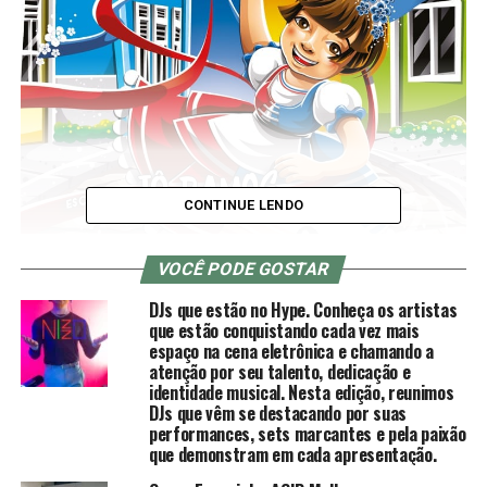
CONTINUE LENDO
VOCÊ PODE GOSTAR
DJs que estão no Hype. Conheça os artistas
que estão conquistando cada vez mais
espaço na cena eletrônica e chamando a
atenção por seu talento, dedicação e
identidade musical. Nesta edição, reunimos
DJs que vêm se destacando por suas
O mês de outubro traz novidades na literatura infantil. É
performances, sets marcantes e pela paixão
que demonstram em cada apresentação.
o livro, da escritora Jô Ramos, que será lançado no Salão
Internacional do Livro, e pretende alcançar os leitores