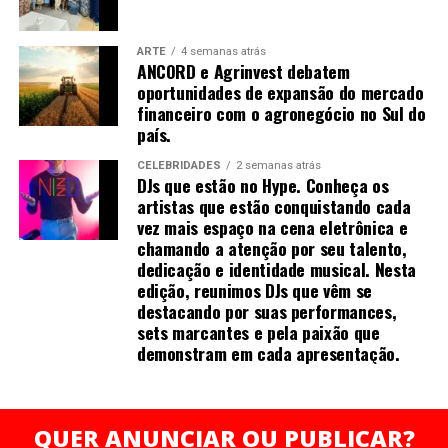
O evento será realizado de forma presencial, às 19h,
com participação gratuita mediante inscrição prévia e
ARTE
4 semanas atrás
ANCORD e Agrinvest debatem
vagas limitadas.
oportunidades de expansão do mercado
financeiro com o agronegócio no Sul do
Serviço:
país.
Evento: Encontro de profissionais do mercado
financeiro que querem crescer no agro
WELL THE DJ é apaixonado por música eletrônica desde
CELEBRIDADES
2 semanas atrás
DJs que estão no Hype. Conheça os
Data e horário: 8 de julho de 2026 (terça-feira), às
a adolescência, iniciou sua trajetória como DJ em 2020 e
artistas que estão conquistando cada
19h
atua profissionalmente há mais de 3 anos. Como DJ
vez mais espaço na cena eletrônica e
Local: Agrinvest Commodities — Curitiba (PR)
Open Format, destaca-se pelos estilos Pop, Funk, EDM,
chamando a atenção por seu talento,
Gratuito, com inscrições limitadas
House e Flashbacks.
dedicação e identidade musical. Nesta
edição, reunimos DJs que vêm se
Inscrições: https://link.agrinvest.agr.br/43SdCUw
destacando por suas performances,
Seu diferencial está na dedicação aos estudos e à
sets marcantes e pela paixão que
preparação de cada apresentação, buscando criar uma
demonstram em cada apresentação.
conexão única com o público. Um dos momentos mais
Sobre a ANCORD
marcantes da carreira foi tocar para quase 2 mil pessoas
durante o Carnaval.
Com mais de 50 anos de atuação, a ANCORD (Associação
QUER ANUNCIAR OU PUBLICAR?
Nacional das Corretoras e Distribuidoras de Títulos e