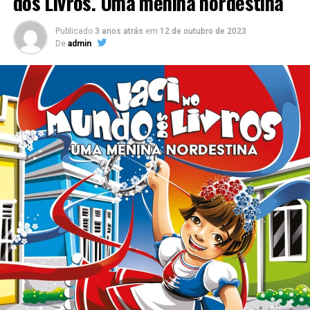
dos Livros. Uma menina nordestina”
Publicado
3 anos atrás
em
12 de outubro de 2023
De
admin