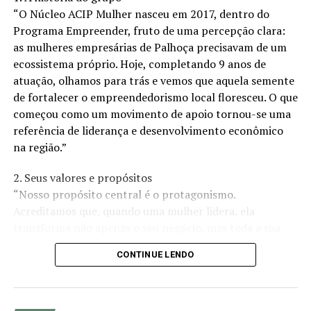
“O Núcleo ACIP Mulher nasceu em 2017, dentro do
Programa Empreender, fruto de uma percepção clara:
as mulheres empresárias de Palhoça precisavam de um
ecossistema próprio. Hoje, completando 9 anos de
atuação, olhamos para trás e vemos que aquela semente
de fortalecer o empreendedorismo local floresceu. O que
começou como um movimento de apoio tornou-se uma
referência de liderança e desenvolvimento econômico
na região.”
2. Seus valores e propósitos
“Nosso propósito central é o protagonismo.
Acreditamos que, quando uma mulher lidera, ela
transforma não apenas o seu negócio, mas toda a sua
comunidade. Nossos valores são pautados na
CONTINUE LENDO
colaboração, na ética e no crescimento conjunto. Não
estamos aqui apenas para ‘fazer negócios’, mas para
criar um ambiente onde o desenvolvimento profissional