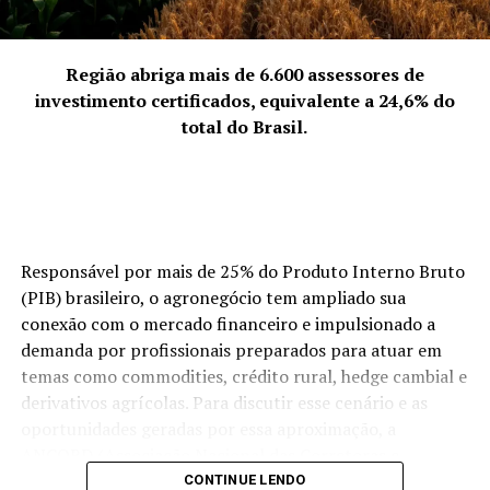
“Out of the Shadows”, reforçando sua proposta
“Representamos a quebra da solidão empreendedora.
inovadora e sua constante evolução como artista.
Empreender pode ser um fardo se feito isoladamente,
mas, coletivamente, torna-se uma jornada
Região abriga mais de 6.600 assessores de
Instagram: @_wolf_dj
enriquecedora. Discutimos abertamente os desafios da
investimento certificados, equivalente a 24,6% do
Contato: +55 (51) 8310-4633
‘mulher multitarefa’ e transformamos essas dores em
total do Brasil.
soluções compartilhadas. Nossa força vem da união:
quando uma de nós cresce, o grupo todo sobe de nível.
Somos uma rede de apoio que prova, diariamente, que o
talento feminino é um dos maiores motores da
economia de Palhoça.”
Responsável por mais de 25% do Produto Interno Bruto
(PIB) brasileiro, o agronegócio tem ampliado sua
ACIP Mulher.
conexão com o mercado financeiro e impulsionado a
demanda por profissionais preparados para atuar em
temas como commodities, crédito rural, hedge cambial e
derivativos agrícolas. Para discutir esse cenário e as
oportunidades geradas por essa aproximação, a
ANCORD (Associação Nacional das Corretoras e
Distribuidoras de Títulos e Valores Mobiliários, Câmbio e
CONTINUE LENDO