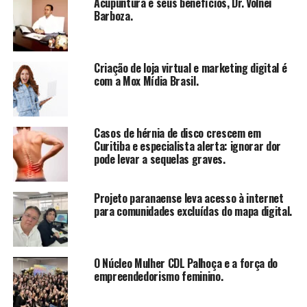
Acupuntura e seus benefícios, Dr. Volnei
TÓPICOS RELACIONADOS
DESTAQUE
Barboza.
JORNAL SANTA CATARINA
VOLNEI J
VOLNEI JOSE BARBOZA
A SEGUIR
Criação de loja virtual e marketing digital é
Com novos executivos, startup Incentivar reformula
com a Mox Mídia Brasil.
setores de Dados e Operações
NÃO PERCA
Trilha sonora exclusiva e influenciadores agitam desfile
Casos de hérnia de disco crescem em
das marcas Balada e Muchacha na a Amarê Fashion
Curitiba e especialista alerta: ignorar dor
pode levar a sequelas graves.
Projeto paranaense leva acesso à internet
para comunidades excluídas do mapa digital.
O Núcleo Mulher CDL Palhoça e a força do
empreendedorismo feminino.