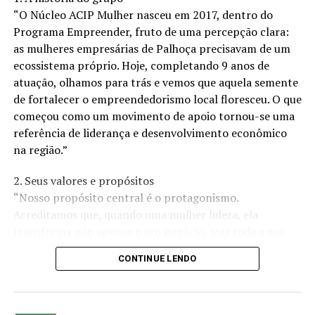
“O Núcleo ACIP Mulher nasceu em 2017, dentro do
Programa Empreender, fruto de uma percepção clara:
as mulheres empresárias de Palhoça precisavam de um
ecossistema próprio. Hoje, completando 9 anos de
atuação, olhamos para trás e vemos que aquela semente
de fortalecer o empreendedorismo local floresceu. O que
começou como um movimento de apoio tornou-se uma
referência de liderança e desenvolvimento econômico
na região.”
2. Seus valores e propósitos
“Nosso propósito central é o protagonismo.
Acreditamos que, quando uma mulher lidera, ela
transforma não apenas o seu negócio, mas toda a sua
comunidade. Nossos valores são pautados na
CONTINUE LENDO
colaboração, na ética e no crescimento conjunto. Não
estamos aqui apenas para ‘fazer negócios’, mas para
criar um ambiente onde o desenvolvimento profissional