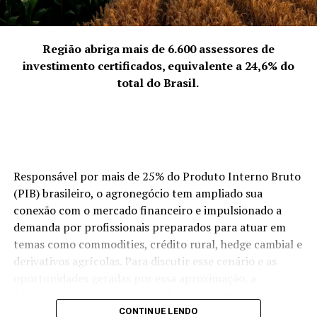
“Out of the Shadows”, reforçando sua proposta
“Representamos a quebra da solidão empreendedora.
inovadora e sua constante evolução como artista.
Empreender pode ser um fardo se feito isoladamente,
mas, coletivamente, torna-se uma jornada
Região abriga mais de 6.600 assessores de
Instagram: @_wolf_dj
enriquecedora. Discutimos abertamente os desafios da
investimento certificados, equivalente a 24,6% do
Contato: +55 (51) 8310-4633
‘mulher multitarefa’ e transformamos essas dores em
total do Brasil.
soluções compartilhadas. Nossa força vem da união:
quando uma de nós cresce, o grupo todo sobe de nível.
Somos uma rede de apoio que prova, diariamente, que o
talento feminino é um dos maiores motores da
economia de Palhoça.”
Responsável por mais de 25% do Produto Interno Bruto
(PIB) brasileiro, o agronegócio tem ampliado sua
ACIP Mulher.
conexão com o mercado financeiro e impulsionado a
demanda por profissionais preparados para atuar em
temas como commodities, crédito rural, hedge cambial e
derivativos agrícolas. Para discutir esse cenário e as
oportunidades geradas por essa aproximação, a
ANCORD (Associação Nacional das Corretoras e
Distribuidoras de Títulos e Valores Mobiliários, Câmbio e
CONTINUE LENDO