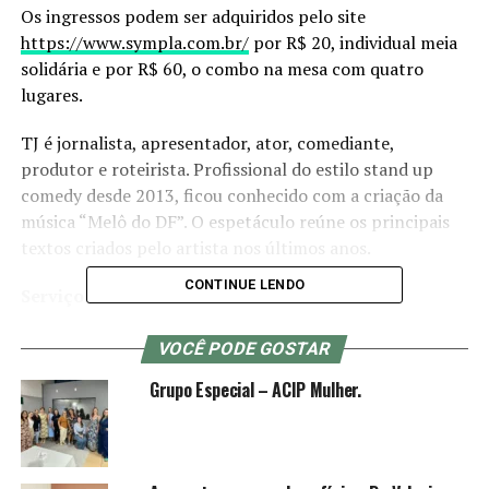
Os ingressos podem ser adquiridos pelo site
https://www.sympla.com.br/
por R$ 20, individual meia
solidária e por R$ 60, o combo na mesa com quatro
lugares.
TJ é jornalista, apresentador, ator, comediante,
produtor e roteirista. Profissional do estilo stand up
comedy desde 2013, ficou conhecido com a criação da
música “Melô do DF”. O espetáculo reúne os principais
textos criados pelo artista nos últimos anos.
CONTINUE LENDO
Serviço
Show TJ Fernandes convida
VOCÊ PODE GOSTAR
Local: Guardians Comedy Club
Grupo Especial – ACIP Mulher.
Data: 1º de setembro
Abertura da Casa: 20h
Apresentações: a partir das 21h